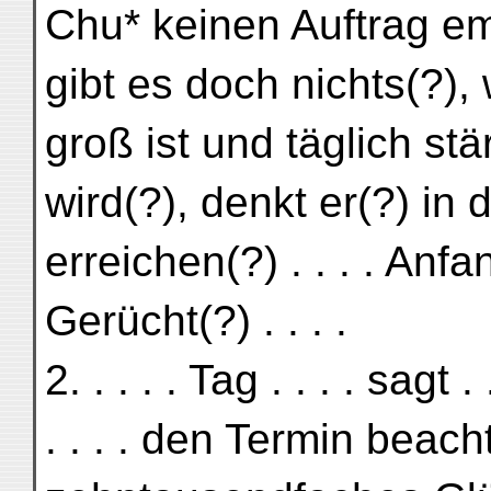
Chu* keinen Auftrag e
gibt es doch nichts(?), w
groß ist und täglich stä
wird(?), denkt er(?) in 
erreichen(?) . . . . Anfan
Gerücht(?) . . . .
2. . . . . Tag . . . . sagt . .
. . . . den Termin beachte