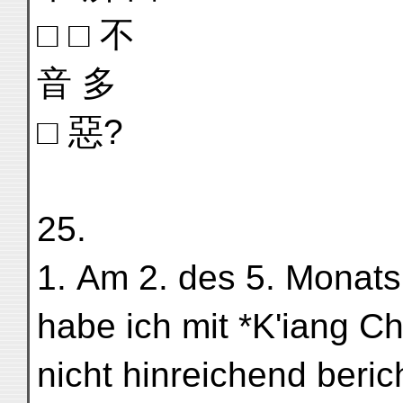
□ □ 不
音 多
□ 惡?
25.
1. Am 2. des 5. Monats.
habe ich mit *K'iang C
nicht hinreichend beri