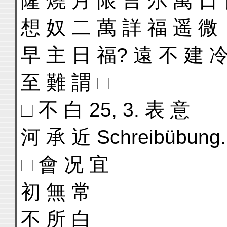
隆 燒 月 限 言 尔 萬 日
想 奴 二 萬 詳 福 遥 微
早 主 日 福? 遠 不 建 
至 難 謂 □
□ 不 白 25, 3. 表 意
河 承 近 Schreibübung
□ 會 况 宜
初 無 常
不 所 白