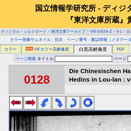
国立情報学研究所 - ディ
『東洋文庫所蔵』
ディジタル・シルクロード
>
東洋文庫アーカイブ
>
VIII-5-B3-k-2
>
V-1
>
白
カラー画像サムネイル
-
目次
-
ページ番号
-
書誌情報（メタデー
カラー
IIIFカラー高解像度
白黒高解像度
PDF
ページ検索
タイトル
ページ
Die Chinesischen Ha
0128
Hedins in Lou-lan : v