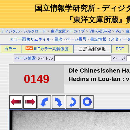
国立情報学研究所 - ディ
『東洋文庫所蔵』
ディジタル・シルクロード
>
東洋文庫アーカイブ
>
VIII-5-B3-k-2
>
V-1
>
白
カラー画像サムネイル
-
目次
-
ページ番号
-
書誌情報（メタデー
カラー
IIIFカラー高解像度
白黒高解像度
PDF
ページ検索
タイトル
ページ
Die Chinesischen Ha
0149
Hedins in Lou-lan : v