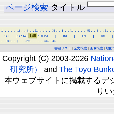
ページ検索
タイトル
1
.
.
.
.
|
.
.
.
.
11
.
.
.
.
|
.
.
.
.
21
.
.
.
.
|
.
.
.
.
31
.
.
.
.
|
.
.
.
.
41
.
.
.
.
|
.
.
.
.
51
.
.
.
.
|
.
.
.
.
61
.
.
.
.
149
.
.
141
.
.
.
.
|
147
148
150
151
.
.
.
.
|
.
.
.
.
161
.
.
.
.
|
.
.
.
.
171
.
.
.
.
|
.
.
.
.
181
.
.
.
.
|
.
.
.
300
.
.
.
.
|
.
.
.
.
329
.
.
.
.
|
.
.
.
.
344
.
346
書籍リスト
|
全文検索
|
画像検索
|
地図
Copyright (C) 2003-2026
Natio
研究所）
and
The Toyo B
本ウェブサイトに掲載するデ
りい