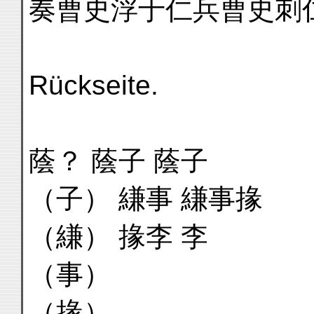
奏曹史浮于仁兵曹史刺
Rückseite.
蔭？ 蔭子 蔭子
（子） 縑事 縑事掾
（縑） 掾李 李
（事）
（掾）