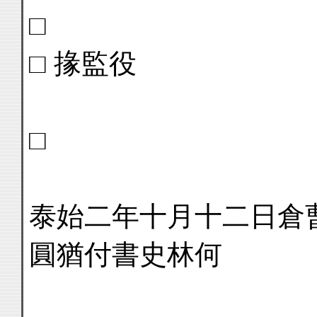
□
□ 掾監役
□
泰始二年十月十二日倉
圓猶付書史林何