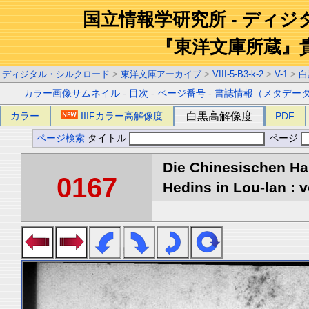
国立情報学研究所 - ディ
『東洋文庫所蔵』
ディジタル・シルクロード
>
東洋文庫アーカイブ
>
VIII-5-B3-k-2
>
V-1
>
白
カラー画像サムネイル
-
目次
-
ページ番号
-
書誌情報（メタデー
カラー
IIIFカラー高解像度
白黒高解像度
PDF
ページ検索
タイトル
ページ
Die Chinesischen Ha
0167
Hedins in Lou-lan : v