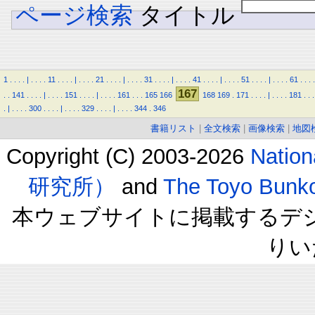
ページ検索
タイトル
1
.
.
.
.
|
.
.
.
.
11
.
.
.
.
|
.
.
.
.
21
.
.
.
.
|
.
.
.
.
31
.
.
.
.
|
.
.
.
.
41
.
.
.
.
|
.
.
.
.
51
.
.
.
.
|
.
.
.
.
61
.
.
.
.
167
.
.
141
.
.
.
.
|
.
.
.
.
151
.
.
.
.
|
.
.
.
.
161
.
.
.
165
166
168
169
.
171
.
.
.
.
|
.
.
.
.
181
.
.
.
.
|
.
.
.
.
300
.
.
.
.
|
.
.
.
.
329
.
.
.
.
|
.
.
.
.
344
.
346
書籍リスト
|
全文検索
|
画像検索
|
地図
Copyright (C) 2003-2026
Natio
研究所）
and
The Toyo B
本ウェブサイトに掲載するデ
りい