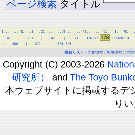
ページ検索
タイトル
1
.
.
.
.
|
.
.
.
.
11
.
.
.
.
|
.
.
.
.
21
.
.
.
.
|
.
.
.
.
31
.
.
.
.
|
.
.
.
.
41
.
.
.
.
|
.
.
.
.
51
.
.
.
.
|
.
.
.
.
61
.
.
.
.
178
.
.
141
.
.
.
.
|
.
.
.
.
151
.
.
.
.
|
.
.
.
.
161
.
.
.
.
|
.
.
.
.
171
.
.
.
.
176
177
179
180
181
.
.
.
.
|
.
.
.
.
300
.
.
.
.
|
.
.
.
.
329
.
.
.
.
|
.
.
.
.
344
.
346
書籍リスト
|
全文検索
|
画像検索
|
地図
Copyright (C) 2003-2026
Natio
研究所）
and
The Toyo B
本ウェブサイトに掲載するデ
りい