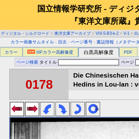
国立情報学研究所 - ディ
『東洋文庫所蔵』
ディジタル・シルクロード
>
東洋文庫アーカイブ
>
VIII-5-B3-k-2
>
V-1
>
白
カラー画像サムネイル
-
目次
-
ページ番号
-
書誌情報（メタデー
カラー
IIIFカラー高解像度
白黒高解像度
PDF
ページ検索
タイトル
ページ
Die Chinesischen Ha
0178
Hedins in Lou-lan : v