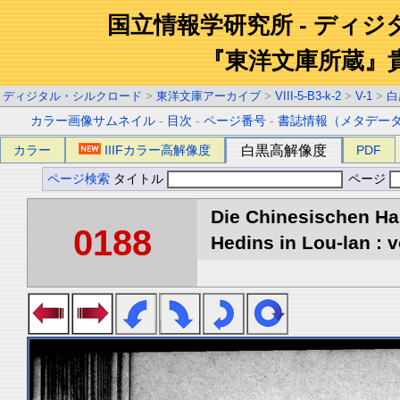
国立情報学研究所 - ディ
『東洋文庫所蔵』
ディジタル・シルクロード
>
東洋文庫アーカイブ
>
VIII-5-B3-k-2
>
V-1
>
白
カラー画像サムネイル
-
目次
-
ページ番号
-
書誌情報（メタデー
カラー
IIIFカラー高解像度
白黒高解像度
PDF
ページ検索
タイトル
ページ
Die Chinesischen Ha
0188
Hedins in Lou-lan : v