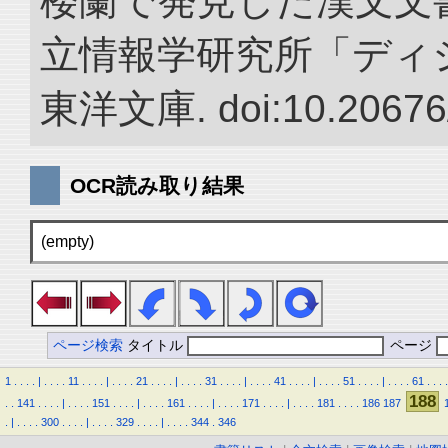
楼蘭で発見した漢文文書
立情報学研究所「ディ
東洋文庫. doi:10.20676
OCR読み取り結果
(empty)
ページ検索
タイトル
ページ
1
.
.
.
.
|
.
.
.
.
11
.
.
.
.
|
.
.
.
.
21
.
.
.
.
|
.
.
.
.
31
.
.
.
.
|
.
.
.
.
41
.
.
.
.
|
.
.
.
.
51
.
.
.
.
|
.
.
.
.
61
.
.
.
.
188
.
.
141
.
.
.
.
|
.
.
.
.
151
.
.
.
.
|
.
.
.
.
161
.
.
.
.
|
.
.
.
.
171
.
.
.
.
|
.
.
.
.
181
.
.
.
.
186
187
.
|
.
.
.
.
300
.
.
.
.
|
.
.
.
.
329
.
.
.
.
|
.
.
.
.
344
.
346