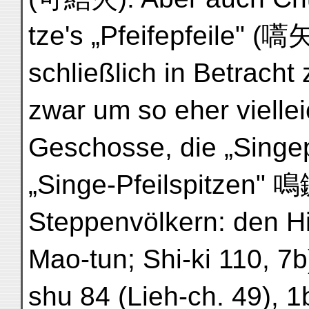
tze's „Pfeifepfeile" (嚆
schließlich in Betracht
zwar um so eher vielleic
Geschosse, die „Singep
„Singe-Pfeilspitzen" 鳴
Steppenvölkern: den H
Mao-tun; Shi-ki 110, 7
shu 84 (Lieh-ch. 49), 1