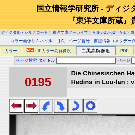
国立情報学研究所 - ディ
『東洋文庫所蔵』
ディジタル・シルクロード
>
東洋文庫アーカイブ
>
VIII-5-B3-k-2
>
V-1
>
白
カラー画像サムネイル
-
目次
-
ページ番号
-
書誌情報（メタデー
カラー
IIIFカラー高解像度
白黒高解像度
PDF
ページ検索
タイトル
ページ
Die Chinesischen Ha
0195
Hedins in Lou-lan : v