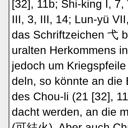
[32], 11b; Shi-king I, 7, 
III, 3, III, 14; Lun-yü 
das Schriftzeichen 弋 b
uralten Herkommens in 
jedoch um Kriegspfeile
deln, so könnte an d
des Chou-li (21 [32], 1
dacht werden, an die 
(可結火). Aber auch Ch