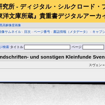
研究所 - ディジタル・シルクロード・
東洋文庫所蔵』貴重書デジタルアーカ
黒高解像度画像
画像サムネイル
-
目次
-
ページ番号
-
書誌情報（メタデータ）
-
キャプ
ジ検索
タイトル
ページ
dschriften- und sonstigen Kleinfunde Sven 
スヴェン＝