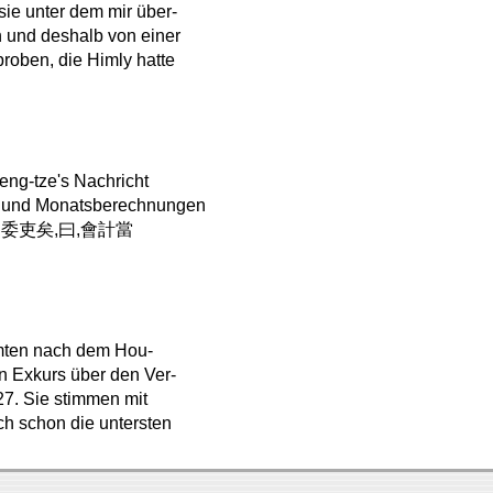
sie unter dem mir über-
en und deshalb von einer
roben, die Himly hatte
eng-tze's Nachricht
es- und Monatsberechnungen
(孔子嘗爲委吏矣,曰,會計當
amten nach dem Hou-
 Exkurs über den Ver-
27. Sie stimmen mit
ch schon die untersten