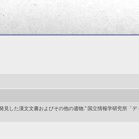
蘭で発見した漢文文書およびその他の遺物.” 国立情報学研究所「