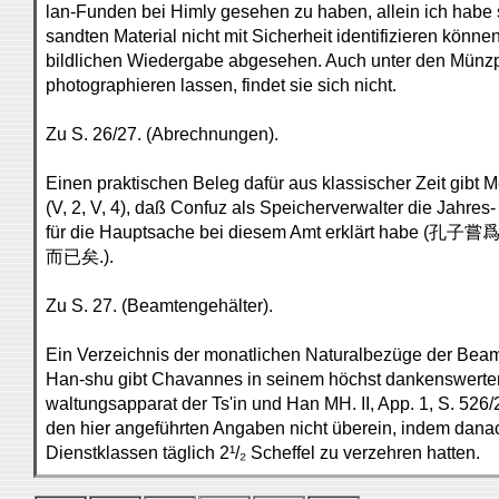
lan-Funden bei Himly gesehen zu haben, allein ich habe 
sandten Material nicht mit Sicherheit identifizieren könn
bildlichen Wiedergabe abgesehen. Auch unter den Münzp
photographieren lassen, findet sie sich nicht.
Zu S. 26/27. (Abrechnungen).
Einen praktischen Beleg dafür aus klassischer Zeit gibt M
(V, 2, V, 4), daß Confuz als Speicherverwalter die Jahr
für die Hauptsache bei diesem Amt erklärt habe 
而已矣.).
Zu S. 27. (Beamtengehälter).
Ein Verzeichnis der monatlichen Naturalbezüge der Be
Han-shu gibt Chavannes in seinem höchst dankenswerten
waltungsapparat der Ts'in und Han MH. II, App. 1, S. 526/
den hier angeführten Angaben nicht überein, indem dana
Dienstklassen täglich 2¹/₂ Scheffel zu verzehren hatten.