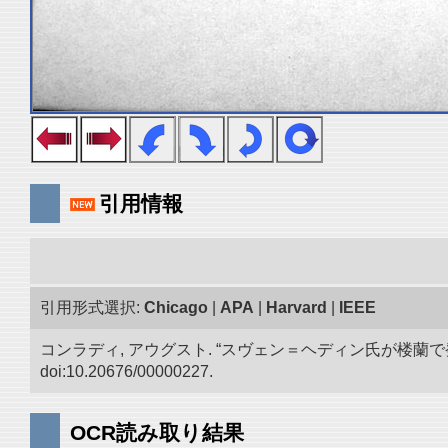
引用情報
引用形式選択:
Chicago
|
APA
|
Harvard
|
IEEE
コンラディ, アウグスト. “スヴェン＝ヘディン氏が楼
doi:10.20676/00000227.
OCR読み取り結果