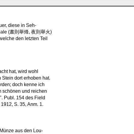
r, diese in Seh-
rsignale (晝則舉烽, 夜則舉火)
welche den letzten Teil
cht hat, wird wohl
 Stein dort erhoben hat.
orden; doch kenne ich
em schönen und reichen
". Publ. 154 des Field
 1912, S. 35, Anm. 1.
e Münze aus den Lou-