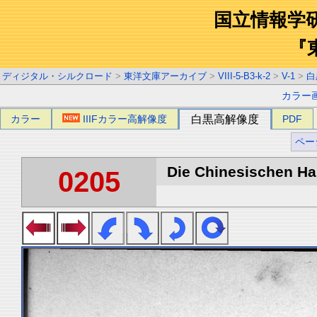
国立情報学
『
ディジタル・シルクロード
>
東洋文庫アーカイブ
>
VIII-5-B3-k-2
>
V-1
>
白
カラー
カラー
IIIFカラー高解像度
白黒高解像度
PDF
ペー
Die Chinesischen Han
0205