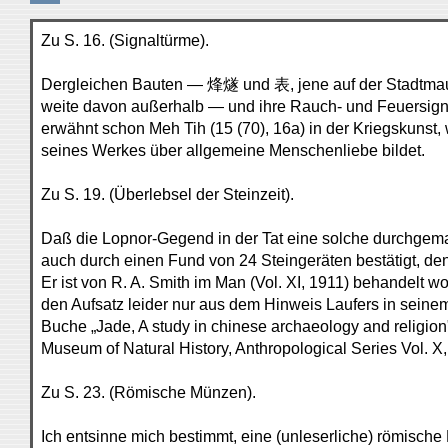
Zu S. 16. (Signaltürme).
Dergleichen Bauten — 烽燧 und 表, jene auf der Stadtmaue
weite davon außerhalb — und ihre Rauch- und Feue
erwähnt schon Meh Tih (15 (70), 16a) in der Kriegskunst, 
seines Werkes über allgemeine Menschenliebe bildet.
Zu S. 19. (Überlebsel der Steinzeit).
Daß die Lopnor-Gegend in der Tat eine solche durchgema
auch durch einen Fund von 24 Steingeräten bestätigt, den
Er ist von R. A. Smith im Man (Vol. XI, 1911) behandelt w
den Aufsatz leider nur aus dem Hinweis Laufers in sein
Buche „Jade, A study in chinese archaeology and religion
Museum of Natural History, Anthropological Series Vol. X,
Zu S. 23. (Römische Münzen).
Ich entsinne mich bestimmt, eine (unleserliche) römisch