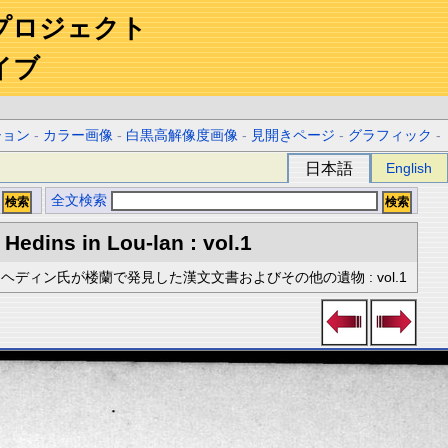
プロジェクト
イブ
ション
-
カラー画像
-
白黒高解像度画像
-
見開きページ
-
グラフィック
-
日本語
English
全文検索
Hedins in Lou-lan : vol.1
ヘディン氏が楼蘭で発見した漢文文書およびその他の遺物 : vol.1