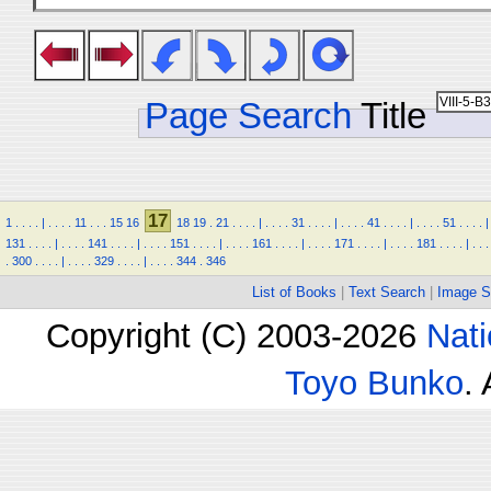
Page Search
Title
17
1
.
.
.
.
|
.
.
.
.
11
.
.
.
15
16
18
19
.
21
.
.
.
.
|
.
.
.
.
31
.
.
.
.
|
.
.
.
.
41
.
.
.
.
|
.
.
.
.
51
.
.
.
.
|
131
.
.
.
.
|
.
.
.
.
141
.
.
.
.
|
.
.
.
.
151
.
.
.
.
|
.
.
.
.
161
.
.
.
.
|
.
.
.
.
171
.
.
.
.
|
.
.
.
.
181
.
.
.
.
|
.
.
.
.
300
.
.
.
.
|
.
.
.
.
329
.
.
.
.
|
.
.
.
.
344
.
346
List of Books
|
Text Search
|
Image S
Copyright (C) 2003-2026
Nati
Toyo Bunko
.