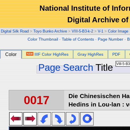
National Institute of Info
Digital Archive 
Digital Silk Road
>
Toyo Bunko Archive
>
VIII-5-B3-k-2
>
V-1
>
Color Image
Color Thumbnail
-
Table of Contents
-
Page Number
-
B
Color
IIIF Color HighRes
Gray HighRes
PDF
Page Search
Title
Die Chinesischen Ha
0017
Hedins in Lou-lan : v