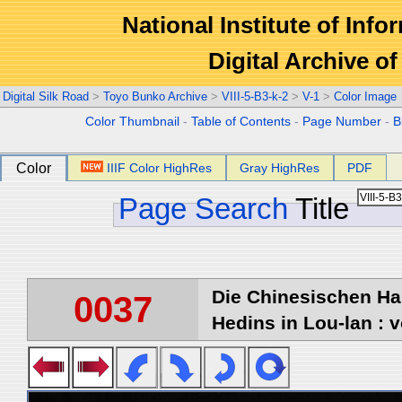
National Institute of Info
Digital Archive 
Digital Silk Road
>
Toyo Bunko Archive
>
VIII-5-B3-k-2
>
V-1
>
Color Image
Color Thumbnail
-
Table of Contents
-
Page Number
-
B
Color
IIIF Color HighRes
Gray HighRes
PDF
Page Search
Title
Die Chinesischen Ha
0037
Hedins in Lou-lan : v