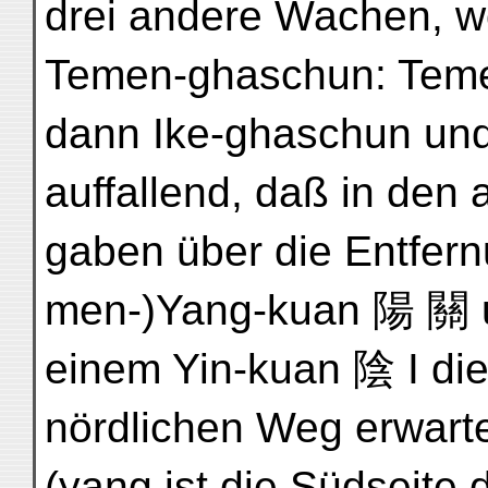
drei andere Wachen, wor
Temen-ghaschun: Tem
dann Ike-ghaschun und
auffallend, daß in den 
gaben über die Entfer
men-)Yang-kuan 陽 關 u
einem Yin-kuan 陰 I die
nördlichen Weg erwarte
(yang ist die Südseite 