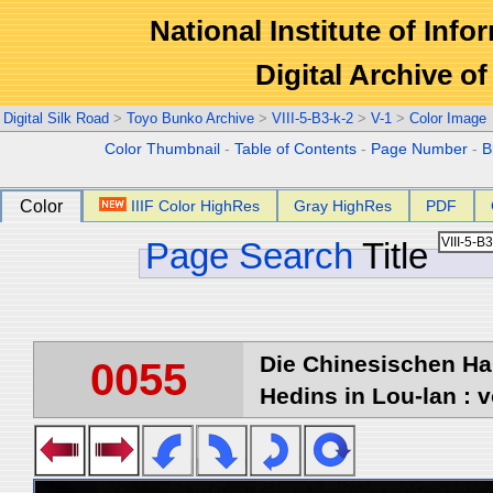
National Institute of Info
Digital Archive 
Digital Silk Road
>
Toyo Bunko Archive
>
VIII-5-B3-k-2
>
V-1
>
Color Image
Color Thumbnail
-
Table of Contents
-
Page Number
-
B
Color
IIIF Color HighRes
Gray HighRes
PDF
Page Search
Title
Die Chinesischen Ha
0055
Hedins in Lou-lan : v