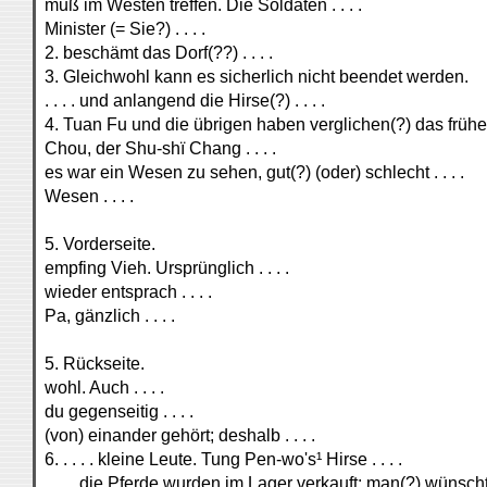
muß im Westen treffen. Die Soldaten . . . .
Minister (= Sie?) . . . .
2. beschämt das Dorf(??) . . . .
3. Gleichwohl kann es sicherlich nicht beendet werden.
. . . . und anlangend die Hirse(?) . . . .
4. Tuan Fu und die übrigen haben verglichen(?) das frühere 
Chou, der Shu-shï Chang . . . .
es war ein Wesen zu sehen, gut(?) (oder) schlecht . . . .
Wesen . . . .
5. Vorderseite.
empfing Vieh. Ursprünglich . . . .
wieder entsprach . . . .
Pa, gänzlich . . . .
5. Rückseite.
wohl. Auch . . . .
du gegenseitig . . . .
(von) einander gehört; deshalb . . . .
6. . . . . kleine Leute. Tung Pen-wo's¹ Hirse . . . .
. . . . die Pferde wurden im Lager verkauft; man(?) wünscht