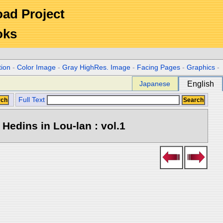
Road Project
oks
tion
-
Color Image
-
Gray HighRes. Image
-
Facing Pages
-
Graphics
-
Japanese
English
Full Text
Hedins in Lou-lan : vol.1