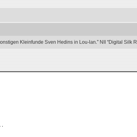
nstigen Kleinfunde Sven Hedins in Lou-lan.” NII “Digital Silk
 .