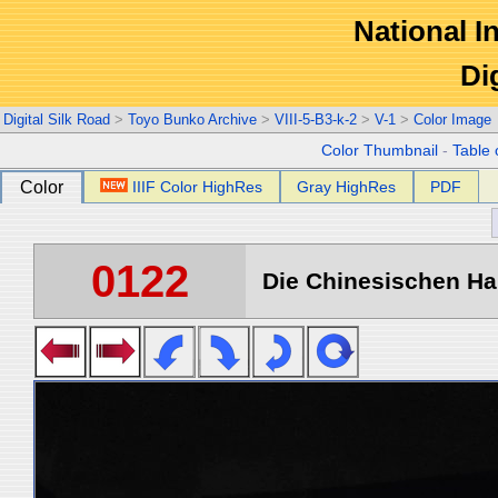
National In
Di
Digital Silk Road
>
Toyo Bunko Archive
>
VIII-5-B3-k-2
>
V-1
>
Color Image
Color Thumbnail
-
Table 
Color
IIIF Color HighRes
Gray HighRes
PDF
0122
Die Chinesischen Han