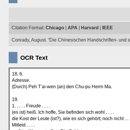
Citation Format:
Chicago
|
APA
|
Harvard
|
IEEE
Conrady, August. “Die Chinesischen Handschriften- und so
OCR Text
18, 6.
Adresse.
(Durch) Peh T'ai-wen (an) den Chu-pu Herrn Ma.
19.
1. . . . . Freude . . . .
(es ist) heiß. Ich hoffe, Sie befinden sich wohl . . . .
die Kost der Leute (ist?), wie es sich gehört; noch nicht . . .
Mitleid . . . .