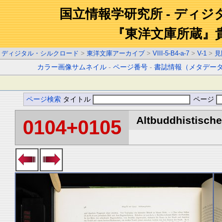
国立情報学研究所 - ディ
『東洋文庫所蔵』
ディジタル・シルクロード
>
東洋文庫アーカイブ
>
VIII-5-B4-a-7
>
V-1
>
見
カラー画像サムネイル
-
ページ番号
-
書誌情報（メタデー
ページ検索
タイトル
ページ
Altbuddhistische 
0104+0105