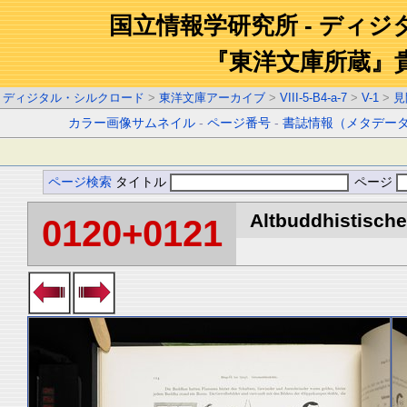
国立情報学研究所 - ディ
『東洋文庫所蔵』
ディジタル・シルクロード
>
東洋文庫アーカイブ
>
VIII-5-B4-a-7
>
V-1
>
見
カラー画像サムネイル
-
ページ番号
-
書誌情報（メタデー
ページ検索
タイトル
ページ
Altbuddhistische 
0120+0121