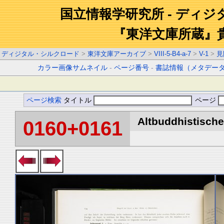
国立情報学研究所 - ディ
『東洋文庫所蔵』
ディジタル・シルクロード
>
東洋文庫アーカイブ
>
VIII-5-B4-a-7
>
V-1
>
見
カラー画像サムネイル
-
ページ番号
-
書誌情報（メタデー
ページ検索
タイトル
ページ
Altbuddhistische 
0160+0161