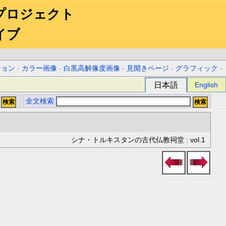
プロジェクト
イブ
ション
-
カラー画像
-
白黒高解像度画像
-
見開きページ
-
グラフィック
-
日本語
English
全文検索
シナ・トルキスタンの古代仏教祠堂 : vol.1