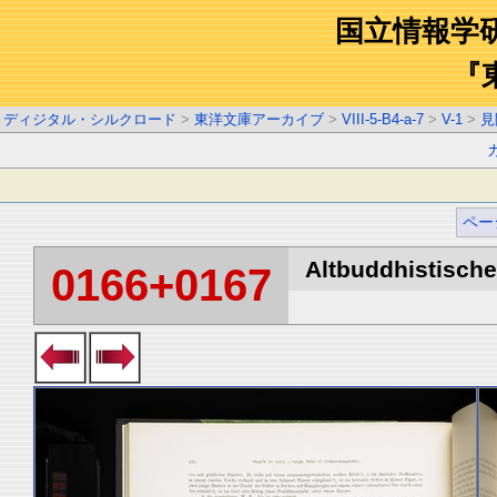
国立情報学
『
ディジタル・シルクロード
>
東洋文庫アーカイブ
>
VIII-5-B4-a-7
>
V-1
>
見
ペー
Altbuddhistische 
0166+0167