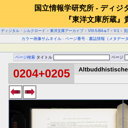
国立情報学研究所 - ディ
『東洋文庫所蔵』
ディジタル・シルクロード
>
東洋文庫アーカイブ
>
VIII-5-B4-a-7
>
V-1
>
見
カラー画像サムネイル
-
ページ番号
-
書誌情報（メタデー
ページ検索
タイトル
ページ
Altbuddhistische 
0204+0205