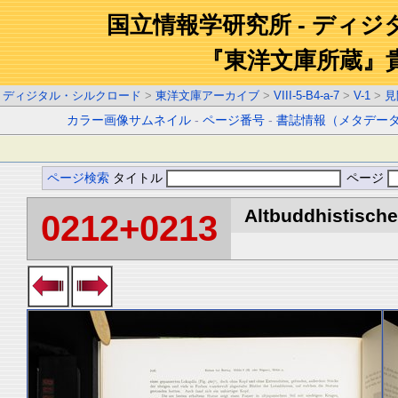
国立情報学研究所 - ディ
『東洋文庫所蔵』
ディジタル・シルクロード
>
東洋文庫アーカイブ
>
VIII-5-B4-a-7
>
V-1
>
見
カラー画像サムネイル
-
ページ番号
-
書誌情報（メタデー
ページ検索
タイトル
ページ
Altbuddhistische 
0212+0213