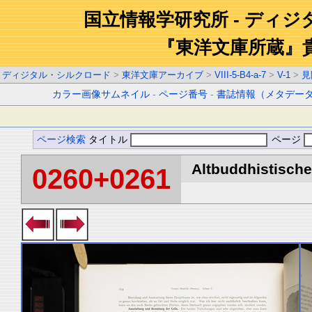
国立情報学研究所 - ディ
『東洋文庫所蔵』
ディジタル・シルクロード
>
東洋文庫アーカイブ
>
VIII-5-B4-a-7
>
V-1
>
見
カラー画像サムネイル
-
ページ番号
-
書誌情報（メタデー
ページ検索
タイトル
ページ
Altbuddhistische 
0260+0261