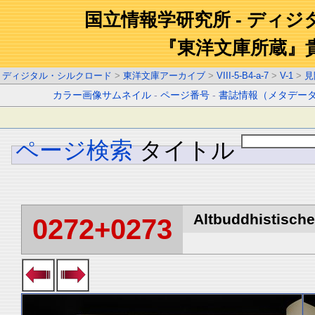
国立情報学研究所 - ディ
『東洋文庫所蔵』
ディジタル・シルクロード
>
東洋文庫アーカイブ
>
VIII-5-B4-a-7
>
V-1
>
見
カラー画像サムネイル
-
ページ番号
-
書誌情報（メタデー
ページ検索
タイトル
Altbuddhistische 
0272+0273