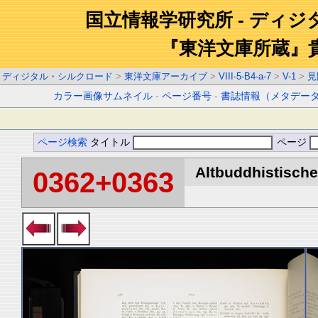
国立情報学研究所 - ディ
『東洋文庫所蔵』
ディジタル・シルクロード
>
東洋文庫アーカイブ
>
VIII-5-B4-a-7
>
V-1
>
見
カラー画像サムネイル
-
ページ番号
-
書誌情報（メタデー
ページ検索
タイトル
ページ
Altbuddhistische 
0362+0363