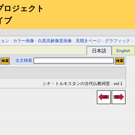
プロジェクト
イブ
ション
-
カラー画像
-
白黒高解像度画像
-
見開きページ
-
グラフィック
-
日本語
English
全文検索
シナ・トルキスタンの古代仏教祠堂 : vol.1