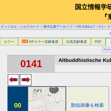
国立情報学
『
ディジタル・シルクロード
>
東洋文庫アーカイブ
>
VIII-5-B4-a-7
>
V-1
>
グ
カラー
IIIFカラー高解像度
白黒高解像度
PDF
ペー
Altbuddhistische Kult
0141
00
類似画像を検索