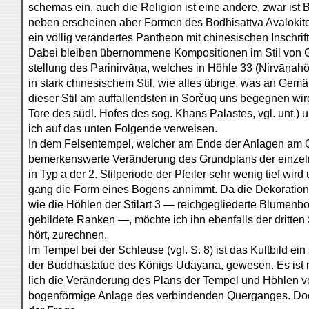
schemas ein, auch die Religion ist eine andere, zwar ist 
neben erscheinen aber Formen des Bodhisattva Avalokit
ein völlig verändertes Pantheon mit chinesischen Inschrif
Dabei bleiben übernommene Kompositionen im Stil von Gru
stellung des Parinirvāṇa, welches in Höhle 33 (Nirvāṇahöh
in stark chinesischem Stil, wie alles übrige, was an Gemä
dieser Stil am auffallendsten in Sorčuq uns begegnen wir
Tore des südl. Hofes des sog. Khāns Palastes, vgl. unt.) 
ich auf das unten Folgende verweisen.
In dem Felsentempel, welcher am Ende der Anlagen am Qu
bemerkenswerte Veränderung des Grundplans der einzel
in Typ a der 2. Stilperiode der Pfeiler sehr wenig tief wir
gang die Form eines Bogens annimmt. Da die Dekorations
wie die Höhlen der Stilart 3 — reichgegliederte Blumenbo
gebildete Ranken —, möchte ich ihn ebenfalls der dritten
hört, zurechnen.
Im Tempel bei der Schleuse (vgl. S. 8) ist das Kultbild e
der Buddhastatue des Königs Udayana, gewesen. Es ist m
lich die Veränderung des Plans der Tempel und Höhlen ver
bogenförmige Anlage des verbindenden Querganges. Doch