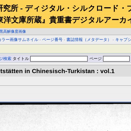
研究所 - ディジタル・シルクロード・
東洋文庫所蔵』貴重書デジタルアーカ
黒高解像度画像
カラー画像サムネイル
-
ページ番号
-
書誌情報（メタデータ）
-
キャプ
ジ検索
タイトル
ページ
stätten in Chinesisch-Turkistan : vol.1