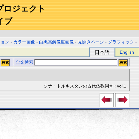
プロジェクト
イブ
ション
-
カラー画像
-
白黒高解像度画像
-
見開きページ
-
グラフィック
-
日本語
English
全文検索
シナ・トルキスタンの古代仏教祠堂 : vol.1