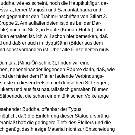
Buddha, wie es scheint, noch die Hauptkultfigur, da-
eśvara, ferner Mañjuśri und Samantabhadra und
ten gegenüber den Brāhmī-Inschriften von Stilart 2.
ppe 2. Am auffallendsten ist dies bei der Dar-
le) noch im Stil 2, in Höhle (Kinnari-Höhle), aber
lden erhalten ist. Ich will schon hier bemerken, daß
d und daß er auch in Idyquṭšähri (Bilder aus dem
und sonst vorhanden ist. Über alle Einzelheiten muß
mtura (Ming-Öi) schließt, finden wir eine
nen, nebeneinander liegenden Räume darin, daß, wie
d und der hinter dem Pfeiler laufende Verbindungs-
reste in diesem Felstempel denselben Stil zeigen,
uketts und aus fast naturalistisch gemalten Blumen
 Stilperiode, die schon einem türkischen Volke ange
in stehender Buddha, offenbar der Typus
öglich, daß die Einführung dieser Statue ursprüng-
anlaßt hat: die geringere Tiefe des Pfeilers und die
 genügt das hiesige Material nicht zur Entscheidung