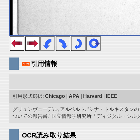
引用情報
引用形式選択:
Chicago
|
APA
|
Harvard
|
IEEE
グリュンヴェーデル, アルベルト. “シナ・トルキスタン
ついての報告書.” 国立情報学研究所「ディジタル・シルクロード」／
OCR読み取り結果