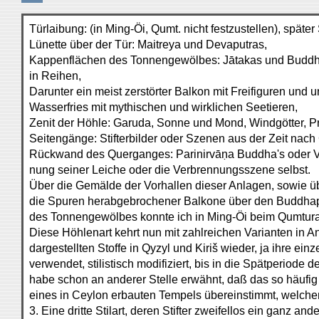
Türlaibung: (in Ming-Öi, Qumt. nicht festzustellen), später
Lünette über der Tür: Maitreya und Devaputras,
Kappenflächen des Tonnengewölbes: Jātakas und Buddha
in Reihen,
Darunter ein meist zerstörter Balkon mit Freifiguren und 
Wasserfries mit mythischen und wirklichen Seetieren,
Zenit der Höhle: Garuda, Sonne und Mond, Windgötter, P
Seitengänge: Stifterbilder oder Szenen aus der Zeit na
Rückwand des Querganges: Parinirvāṇa Buddha's oder Ve
nung seiner Leiche oder die Verbrennungsszene selbst.
Über die Gemälde der Vorhallen dieser Anlagen, sowie üb
die Spuren herabgebrochener Balkone über den Buddhap
des Tonnengewölbes konnte ich in Ming-Öi beim Qumtura
Diese Höhlenart kehrt nun mit zahlreichen Varianten in A
dargestellten Stoffe in Qyzyl und Kiriš wieder, ja ihre e
verwendet, stilistisch modifiziert, bis in die Spätperiod
habe schon an anderer Stelle erwähnt, daß das so häuf
eines in Ceylon erbauten Tempels übereinstimmt, welche
3. Eine dritte Stilart, deren Stifter zweifellos ein ganz an