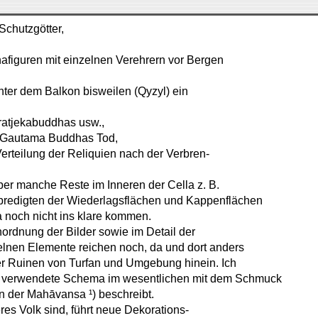
 Schutzgötter,
figuren mit einzelnen Verehrern vor Bergen
unter dem Balkon bisweilen (Qyzyl) ein
ratjekabuddhas usw.,
ch Gautama Buddhas Tod,
rteilung der Reliquien nach der Verbren-
er manche Reste im Inneren der Cella z. B.
redigten der Wiederlagsflächen und Kappenflächen
 noch nicht ins klare kommen.
nordnung der Bilder sowie im Detail der
inzelnen Elemente reichen noch, da und dort anders
e der Ruinen von Turfan und Umgebung hinein. Ich
ig verwendete Schema im wesentlichen mit dem Schmuck
n der Mahāvansa ¹) beschreibt.
deres Volk sind, führt neue Dekorations-