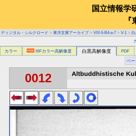
国立情報学
『
ディジタル・シルクロード
>
東洋文庫アーカイブ
>
VIII-5-B4-a-7
>
V-1
>
白
カラー
IIIFカラー高解像度
白黒高解像度
PDF
ペー
Altbuddhistische Kult
0012