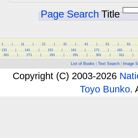
Page Search
Title
1
.
.
.
.
|
.
.
.
.
11
.
.
.
.
|
.
.
.
.
21
.
.
.
.
|
.
.
.
.
31
.
.
.
.
|
.
.
.
.
41
.
.
.
.
|
.
.
.
.
51
.
.
.
.
|
.
.
.
.
61
.
.
.
.
131
.
.
.
.
|
.
.
.
.
141
.
.
.
.
|
.
.
.
.
151
.
.
.
.
|
.
.
.
.
161
.
.
.
.
|
.
.
.
.
171
.
.
.
.
|
.
.
.
.
181
.
.
.
.
|
.
.
.
.
261
.
.
.
.
|
.
.
.
.
271
.
.
.
.
|
.
.
.
.
281
.
.
.
.
|
.
.
.
.
291
.
.
.
.
|
.
.
.
.
301
.
.
.
.
|
.
.
.
.
311
.
.
.
.
|
.
.
List of Books
|
Text Search
|
Image S
Copyright (C) 2003-2026
Nati
Toyo Bunko
.