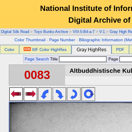
National Institute of Info
Digital Archive 
Digital Silk Road
>
Toyo Bunko Archive
>
VIII-5-B4-a-7
>
V-1
>
Gray High R
Color Thumbnail
-
Page Number
-
Biliographic Information (Me
Color
IIIF Color HighRes
Gray HighRes
PDF
Page Search
Title
Page
Altbuddhistische Kult
0083