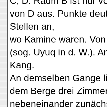
C, D. Raum B ist nur v
von D aus. Punkte deut
Stellen an,
wo Kamine waren. Von 
(sog. Uyuq in d. W.). A
Kang.
An demselben Gange lie
dem Berge drei Zimmer
nebeneinander zunäch