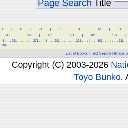
Page Search
Title
1
.
.
.
.
|
.
.
.
.
11
.
.
.
.
|
.
.
.
.
21
.
.
.
.
|
.
.
.
.
31
.
.
.
.
|
.
.
.
.
41
.
.
.
.
|
.
.
.
.
51
.
.
.
.
|
.
.
.
.
61
.
.
.
.
.
.
141
.
.
.
.
|
.
.
.
.
151
.
.
.
.
|
.
.
.
.
161
.
.
.
.
|
.
.
.
.
171
.
.
.
.
|
.
.
.
.
181
.
.
.
.
|
.
.
.
.
191
.
.
.
.
|
.
.
|
.
.
.
.
261
.
.
.
.
|
.
.
.
.
271
.
.
.
.
|
.
.
.
.
281
.
.
.
.
|
.
.
.
.
291
.
.
.
.
|
.
.
.
.
301
.
.
.
.
|
.
.
.
.
311
.
.
384
List of Books
|
Text Search
|
Image S
Copyright (C) 2003-2026
Nati
Toyo Bunko
.