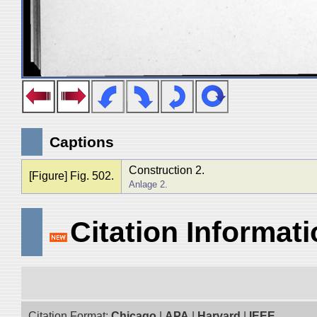
Captions
Construction 2.
[Figure] Fig. 502.
Anlage 2.
Citation Informat
Citation Format:
Chicago
|
APA
|
Harvard
|
IEEE