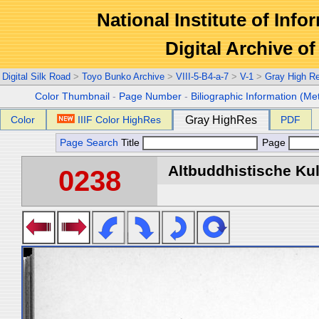
National Institute of Info
Digital Archive 
Digital Silk Road
>
Toyo Bunko Archive
>
VIII-5-B4-a-7
>
V-1
>
Gray High R
Color Thumbnail
-
Page Number
-
Biliographic Information (Me
Color
IIIF Color HighRes
Gray HighRes
PDF
Page Search
Title
Page
Altbuddhistische Kult
0238