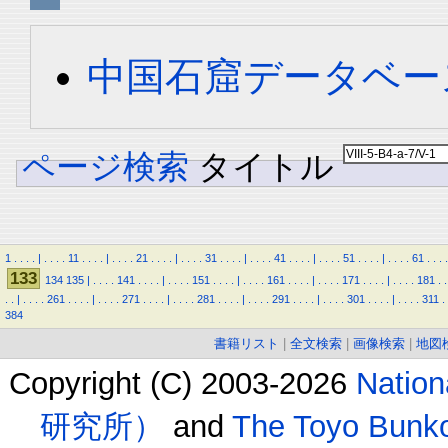
中国石窟データベース 
ページ検索
タイトル
1
.
.
.
.
|
.
.
.
.
11
.
.
.
.
|
.
.
.
.
21
.
.
.
.
|
.
.
.
.
31
.
.
.
.
|
.
.
.
.
41
.
.
.
.
|
.
.
.
.
51
.
.
.
.
|
.
.
.
.
61
.
.
.
.
133
134
135
|
.
.
.
.
141
.
.
.
.
|
.
.
.
.
151
.
.
.
.
|
.
.
.
.
161
.
.
.
.
|
.
.
.
.
171
.
.
.
.
|
.
.
.
.
181
.
.
.
.
|
.
.
.
.
261
.
.
.
.
|
.
.
.
.
271
.
.
.
.
|
.
.
.
.
281
.
.
.
.
|
.
.
.
.
291
.
.
.
.
|
.
.
.
.
301
.
.
.
.
|
.
.
.
.
311
.
384
書籍リスト
|
全文検索
|
画像検索
|
地図
Copyright (C) 2003-2026
Natio
研究所）
and
The Toyo B