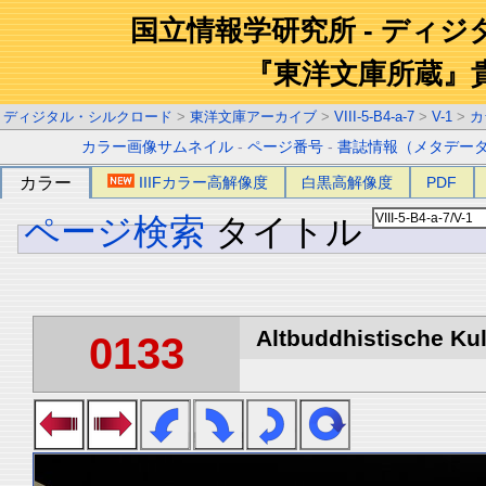
国立情報学研究所 - ディ
『東洋文庫所蔵』
ディジタル・シルクロード
>
東洋文庫アーカイブ
>
VIII-5-B4-a-7
>
V-1
>
カ
カラー画像サムネイル
-
ページ番号
-
書誌情報（メタデー
カラー
IIIFカラー高解像度
白黒高解像度
PDF
ページ検索
タイトル
Altbuddhistische Kult
0133