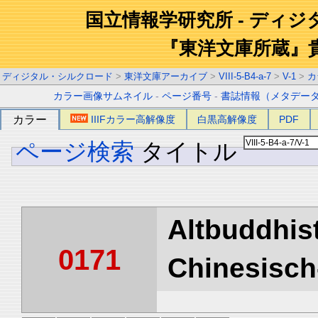
国立情報学研究所 - ディ
『東洋文庫所蔵』
ディジタル・シルクロード
>
東洋文庫アーカイブ
>
VIII-5-B4-a-7
>
V-1
>
カ
カラー画像サムネイル
-
ページ番号
-
書誌情報（メタデー
カラー
IIIFカラー高解像度
白黒高解像度
PDF
ページ検索
タイトル
Altbuddhist
0171
Chinesisch-