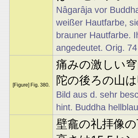
Nâgarâja vor Buddha,
weißer Hautfarbe, sie
brauner Hautfarbe. I
angedeutet. Orig. 7
痛みの激しい穹
陀の後ろの山は
[Figure] Fig. 380.
Bild aus d. sehr be
hint. Buddha hellblau
壁龕の礼拝像の