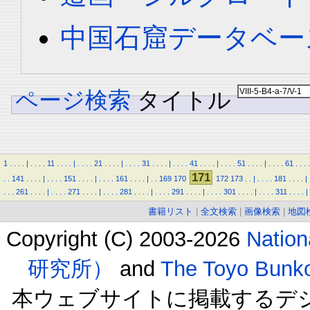
中国石窟データベース 
ページ検索
タイトル
1
.
.
.
.
|
.
.
.
.
11
.
.
.
.
|
.
.
.
.
21
.
.
.
.
|
.
.
.
.
31
.
.
.
.
|
.
.
.
.
41
.
.
.
.
|
.
.
.
.
51
.
.
.
.
|
.
.
.
.
61
.
.
.
.
171
.
.
141
.
.
.
.
|
.
.
.
.
151
.
.
.
.
|
.
.
.
.
161
.
.
.
.
|
.
.
169
170
172
173
.
.
|
.
.
.
.
181
.
.
.
.
|
.
.
.
261
.
.
.
.
|
.
.
.
.
271
.
.
.
.
|
.
.
.
.
281
.
.
.
.
|
.
.
.
.
291
.
.
.
.
|
.
.
.
.
301
.
.
.
.
|
.
.
.
.
311
.
.
.
.
|
書籍リスト
|
全文検索
|
画像検索
|
地図
Copyright (C) 2003-2026
Natio
研究所）
and
The Toyo B
本ウェブサイトに掲載するデ