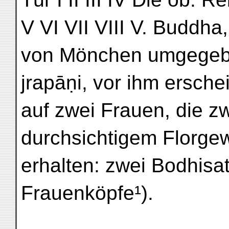
V VI VII VIII V. Buddh
von Mönchen umgegebe
jrapāṇi, vor ihm ersche
auf zwei Frauen, die zw
durchsichtigem Florgew
erhalten: zwei Bodhisa
Frauenköpfe¹).