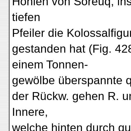
Höhlen von Soreuq, ins
tiefen
Pfeiler die Kolossalfi
gestanden hat (Fig. 428
einem Tonnen-
gewölbe überspannte q
der Rückw. gehen R. u
Innere,
welche hinten durch q