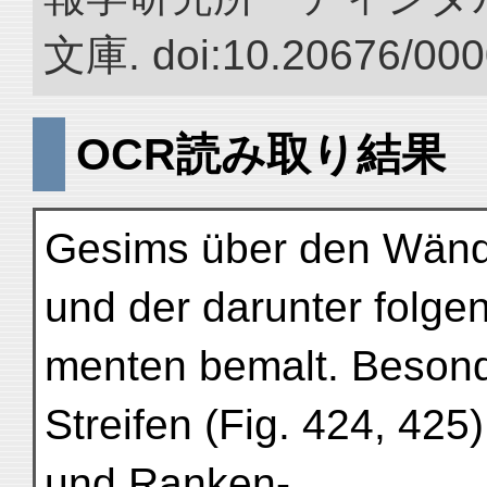
文庫. doi:10.20676/000
OCR読み取り結果
Gesims über den Wänd
und der darunter folge
menten bemalt. Besond
Streifen (Fig. 424, 425)
und Ranken-