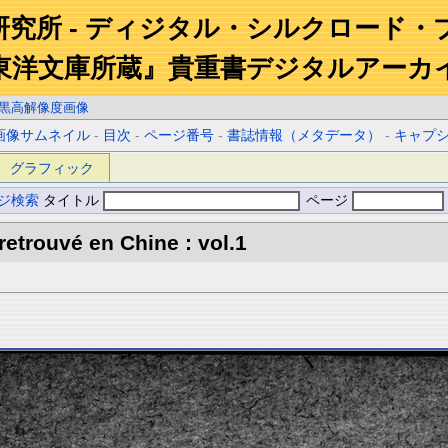
研究所 - ディジタル・シルクロード・
東洋文庫所蔵』貴重書デジタルアーカ
黒高解像度画像
画像サムネイル
-
目次
-
ページ番号
-
書誌情報（メタデータ）
-
キャプ
グラフィック
ジ検索
タイトル
ページ
retrouvé en Chine : vol.1