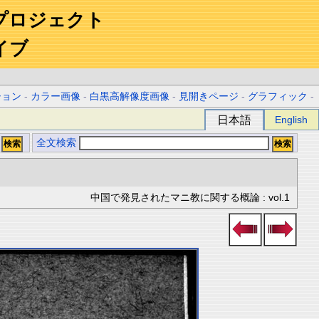
プロジェクト
イブ
ション
-
カラー画像
-
白黒高解像度画像
-
見開きページ
-
グラフィック
-
日本語
English
全文検索
中国で発見されたマニ教に関する概論 : vol.1