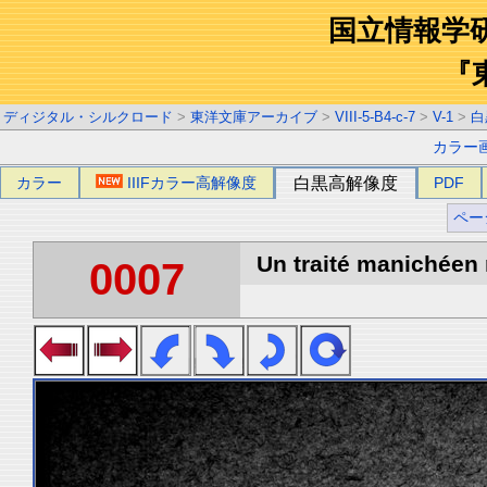
国立情報学
『
ディジタル・シルクロード
>
東洋文庫アーカイブ
>
VIII-5-B4-c-7
>
V-1
>
白
カラー
カラー
IIIFカラー高解像度
白黒高解像度
PDF
ペー
Un traité manichéen 
0007