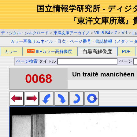
国立情報学研究所 - ディ
『東洋文庫所蔵』
ディジタル・シルクロード
>
東洋文庫アーカイブ
>
VIII-5-B4-c-7
>
V-1
>
白
カラー画像サムネイル
-
目次
-
ページ番号
-
書誌情報（メタデー
カラー
IIIFカラー高解像度
白黒高解像度
PDF
ページ検索
タイトル
ページ
Un traité manichéen 
0068