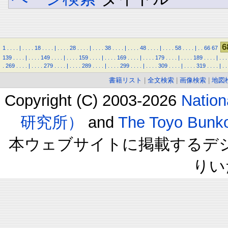
6
1
.
.
.
.
|
.
.
.
.
18
.
.
.
.
|
.
.
.
.
28
.
.
.
.
|
.
.
.
.
38
.
.
.
.
|
.
.
.
.
48
.
.
.
.
|
.
.
.
.
58
.
.
.
.
|
.
.
66
67
139
.
.
.
.
|
.
.
.
.
149
.
.
.
.
|
.
.
.
.
159
.
.
.
.
|
.
.
.
.
169
.
.
.
.
|
.
.
.
.
179
.
.
.
.
|
.
.
.
.
189
.
.
.
.
|
.
.
.
.
269
.
.
.
.
|
.
.
.
.
279
.
.
.
.
|
.
.
.
.
289
.
.
.
.
|
.
.
.
.
299
.
.
.
.
|
.
.
.
.
309
.
.
.
.
|
.
.
.
.
319
.
.
.
.
|
.
.
書籍リスト
|
全文検索
|
画像検索
|
地図
Copyright (C) 2003-2026
Natio
研究所）
and
The Toyo B
本ウェブサイトに掲載するデ
りい