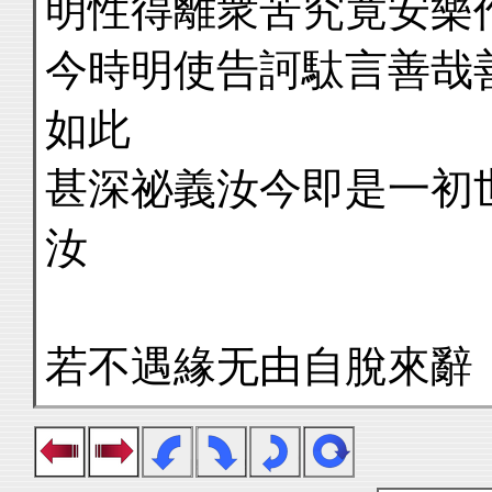
明性得離衆苦究竟安樂
今時明使告訶駄言善哉
如此
甚深祕義汝今即是一初
汝
若不遇緣无由自脫來辭