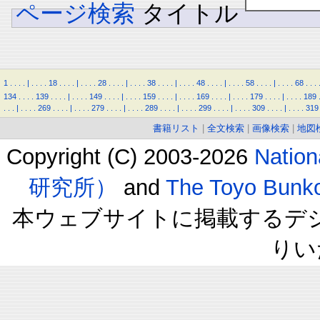
ページ検索
タイトル
1
.
.
.
.
|
.
.
.
.
18
.
.
.
.
|
.
.
.
.
28
.
.
.
.
|
.
.
.
.
38
.
.
.
.
|
.
.
.
.
48
.
.
.
.
|
.
.
.
.
58
.
.
.
.
|
.
.
.
.
68
.
.
.
134
.
.
.
.
139
.
.
.
.
|
.
.
.
.
149
.
.
.
.
|
.
.
.
.
159
.
.
.
.
|
.
.
.
.
169
.
.
.
.
|
.
.
.
.
179
.
.
.
.
|
.
.
.
.
189
.
.
.
|
.
.
.
.
269
.
.
.
.
|
.
.
.
.
279
.
.
.
.
|
.
.
.
.
289
.
.
.
.
|
.
.
.
.
299
.
.
.
.
|
.
.
.
.
309
.
.
.
.
|
.
.
.
.
319
書籍リスト
|
全文検索
|
画像検索
|
地図
Copyright (C) 2003-2026
Natio
研究所）
and
The Toyo B
本ウェブサイトに掲載するデ
りい