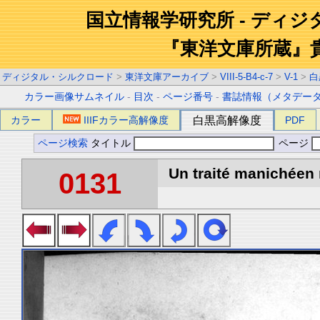
国立情報学研究所 - ディ
『東洋文庫所蔵』
ディジタル・シルクロード
>
東洋文庫アーカイブ
>
VIII-5-B4-c-7
>
V-1
>
白
カラー画像サムネイル
-
目次
-
ページ番号
-
書誌情報（メタデー
カラー
IIIFカラー高解像度
白黒高解像度
PDF
ページ検索
タイトル
ページ
Un traité manichéen 
0131