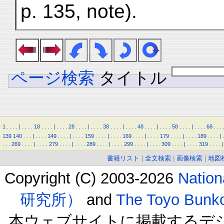
p. 135, note).
ページ検索
タイトル
1
.
.
.
.
|
.
.
.
.
18
.
.
.
.
|
.
.
.
.
28
.
.
.
.
|
.
.
.
.
38
.
.
.
.
|
.
.
.
.
48
.
.
.
.
|
.
.
.
.
58
.
.
.
.
|
.
.
.
.
68
.
.
.
139
140
.
.
.
|
.
.
.
.
149
.
.
.
.
|
.
.
.
.
159
.
.
.
.
|
.
.
.
.
169
.
.
.
.
|
.
.
.
.
179
.
.
.
.
|
.
.
.
.
189
.
.
.
.
|
.
.
.
269
.
.
.
.
|
.
.
.
.
279
.
.
.
.
|
.
.
.
.
289
.
.
.
.
|
.
.
.
.
299
.
.
.
.
|
.
.
.
.
309
.
.
.
.
|
.
.
.
.
319
.
.
.
.
|
書籍リスト
|
全文検索
|
画像検索
|
地図
Copyright (C) 2003-2026
Natio
研究所）
and
The Toyo B
本ウェブサイトに掲載するデ