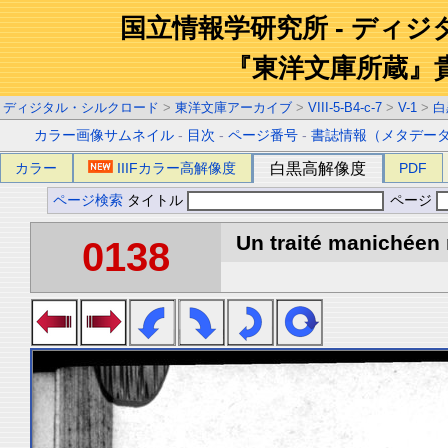
国立情報学研究所 - ディ
『東洋文庫所蔵』
ディジタル・シルクロード
>
東洋文庫アーカイブ
>
VIII-5-B4-c-7
>
V-1
>
白
カラー画像サムネイル
-
目次
-
ページ番号
-
書誌情報（メタデー
カラー
IIIFカラー高解像度
白黒高解像度
PDF
ページ検索
タイトル
ページ
Un traité manichéen 
0138