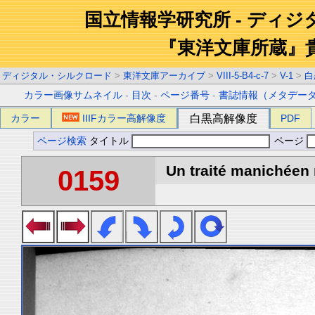
国立情報学研究所 - ディ
『東洋文庫所蔵』
ディジタル・シルクロード
>
東洋文庫アーカイブ
>
VIII-5-B4-c-7
>
V-1
>
白
カラー画像サムネイル
-
目次
-
ページ番号
-
書誌情報（メタデー
カラー
IIIFカラー高解像度
白黒高解像度
PDF
ページ検索
タイトル
ページ
Un traité manichéen 
0159