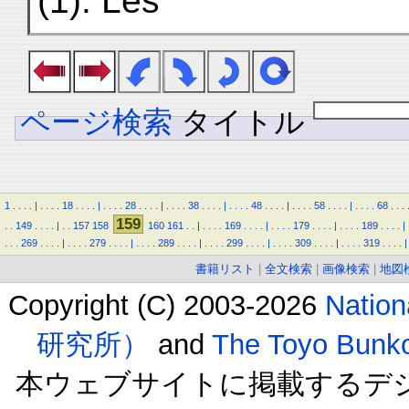
(1). Les
ページ検索
タイトル
1
.
.
.
.
|
.
.
.
.
18
.
.
.
.
|
.
.
.
.
28
.
.
.
.
|
.
.
.
.
38
.
.
.
.
|
.
.
.
.
48
.
.
.
.
|
.
.
.
.
58
.
.
.
.
|
.
.
.
.
68
.
.
.
159
.
.
149
.
.
.
.
|
.
.
157
158
160
161
.
.
|
.
.
.
.
169
.
.
.
.
|
.
.
.
.
179
.
.
.
.
|
.
.
.
.
189
.
.
.
.
|
.
.
.
269
.
.
.
.
|
.
.
.
.
279
.
.
.
.
|
.
.
.
.
289
.
.
.
.
|
.
.
.
.
299
.
.
.
.
|
.
.
.
.
309
.
.
.
.
|
.
.
.
.
319
.
.
.
.
|
書籍リスト
|
全文検索
|
画像検索
|
地図
Copyright (C) 2003-2026
Natio
研究所）
and
The Toyo B
本ウェブサイトに掲載するデ