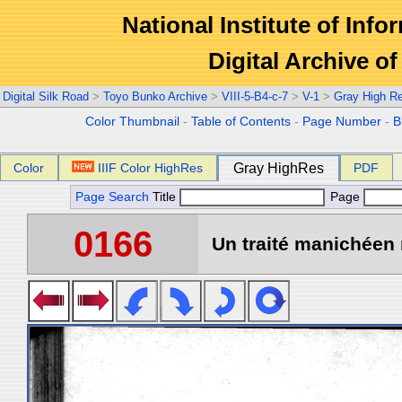
National Institute of Info
Digital Archive 
Digital Silk Road
>
Toyo Bunko Archive
>
VIII-5-B4-c-7
>
V-1
>
Gray High R
Color Thumbnail
-
Table of Contents
-
Page Number
-
B
Color
IIIF Color HighRes
Gray HighRes
PDF
Page Search
Title
Page
0166
Un traité manichéen 