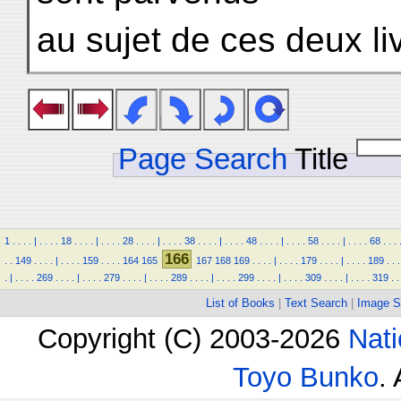
au sujet de ces deux li
Page Search
Title
1
.
.
.
.
|
.
.
.
.
18
.
.
.
.
|
.
.
.
.
28
.
.
.
.
|
.
.
.
.
38
.
.
.
.
|
.
.
.
.
48
.
.
.
.
|
.
.
.
.
58
.
.
.
.
|
.
.
.
.
68
.
.
.
166
.
.
149
.
.
.
.
|
.
.
.
.
159
.
.
.
.
164
165
167
168
169
.
.
.
.
|
.
.
.
.
179
.
.
.
.
|
.
.
.
.
189
.
.
.
.
|
.
.
.
.
269
.
.
.
.
|
.
.
.
.
279
.
.
.
.
|
.
.
.
.
289
.
.
.
.
|
.
.
.
.
299
.
.
.
.
|
.
.
.
.
309
.
.
.
.
|
.
.
.
.
319
.
.
List of Books
|
Text Search
|
Image S
Copyright (C) 2003-2026
Nati
Toyo Bunko
.