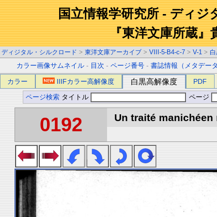
国立情報学研究所 - ディ
『東洋文庫所蔵』
ディジタル・シルクロード
>
東洋文庫アーカイブ
>
VIII-5-B4-c-7
>
V-1
>
白
カラー画像サムネイル
-
目次
-
ページ番号
-
書誌情報（メタデー
カラー
IIIFカラー高解像度
白黒高解像度
PDF
ページ検索
タイトル
ページ
Un traité manichéen 
0192