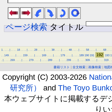
ページ検索
タイトル
1
.
.
.
.
|
.
.
.
.
18
.
.
.
.
|
.
.
.
.
28
.
.
.
.
|
.
.
.
.
38
.
.
.
.
|
.
.
.
.
48
.
.
.
.
|
.
.
.
.
58
.
.
.
.
|
.
.
.
.
68
.
.
.
192
.
.
149
.
.
.
.
|
.
.
.
.
159
.
.
.
.
|
.
.
.
.
169
.
.
.
.
|
.
.
.
.
179
.
.
.
.
|
.
.
.
.
189
190
191
193
1
.
|
.
.
.
.
269
.
.
.
.
|
.
.
.
.
279
.
.
.
.
|
.
.
.
.
289
.
.
.
.
|
.
.
.
.
299
.
.
.
.
|
.
.
.
.
309
.
.
.
.
|
.
.
.
.
319
.
.
書籍リスト
|
全文検索
|
画像検索
|
地図
Copyright (C) 2003-2026
Natio
研究所）
and
The Toyo B
本ウェブサイトに掲載するデ
りい