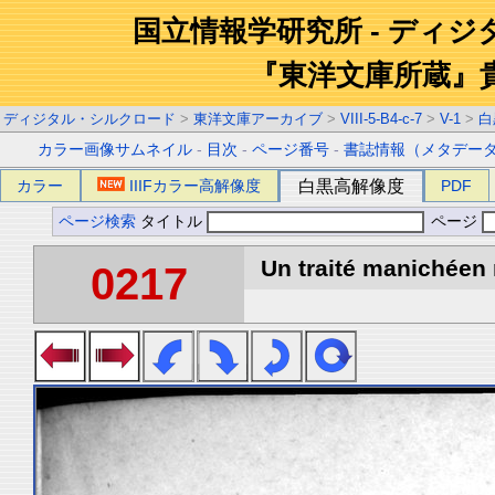
国立情報学研究所 - ディ
『東洋文庫所蔵』
ディジタル・シルクロード
>
東洋文庫アーカイブ
>
VIII-5-B4-c-7
>
V-1
>
白
カラー画像サムネイル
-
目次
-
ページ番号
-
書誌情報（メタデー
カラー
IIIFカラー高解像度
白黒高解像度
PDF
ページ検索
タイトル
ページ
Un traité manichéen 
0217