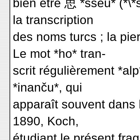
bien être 思 *sseu* (*\
la transcription
des noms turcs ; la pie
Le mot *ho* tran-
scrit régulièrement *alp
*inanču*, qui
apparaît souvent dans 
1890, Koch,
étudiant le présent fra