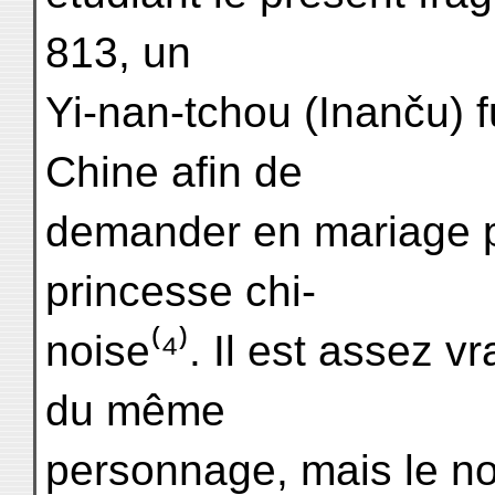
813, un
Yi-nan-tchou (Inanču) f
Chine afin de
demander en mariage p
princesse chi-
noise⁽⁴⁾. Il est assez vr
du même
personnage, mais le no