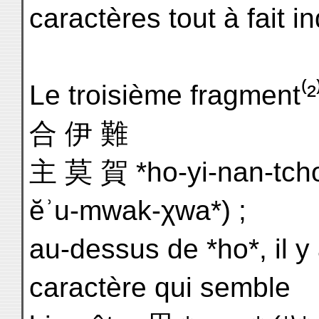
caractères tout à fait in
Le troisième fragment⁽²
合 伊 難
主 莫 賀 *ho-yi-nan-tcho
ĕʾu-mwak-χwa*) ;
au-dessus de *ho*, il y
caractère qui semble