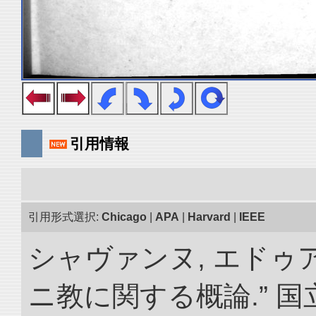
引用情報
引用形式選択:
Chicago
|
APA
|
Harvard
|
IEEE
シャヴァンヌ, エドゥ
ニ教に関する概論.” 