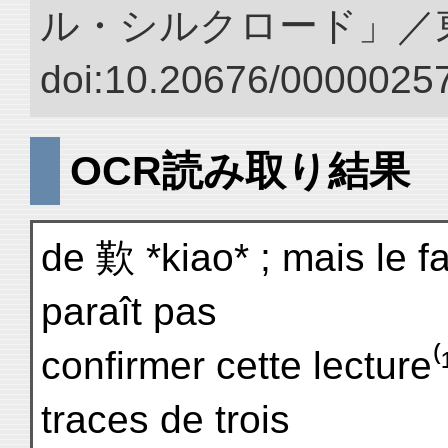
ル・シルクロード」／
doi:10.20676/00000257
OCR読み取り結果
de 歎 *kiao* ; mais le f
paraît pas
confirmer cette lecture⁽
traces de trois