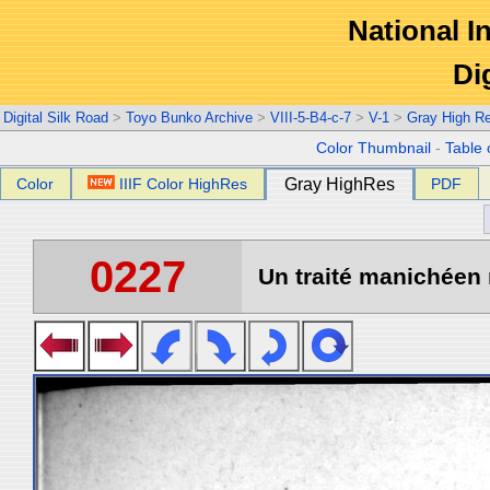
National In
Di
Digital Silk Road
>
Toyo Bunko Archive
>
VIII-5-B4-c-7
>
V-1
>
Gray High R
Color Thumbnail
-
Table 
Color
IIIF Color HighRes
Gray HighRes
PDF
0227
Un traité manichéen 