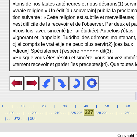
«tons de nos fautes antérieures et nous désirons(1) servir
«vraie religion.» Un édit [du souverain] publia la proclama
tion suivante : «Cette religion est subtile et merveilleuse; i
«est difficile de la recevoir et de l'observer. Par deux et pa
«trois fois, avec sincérité [je l'ai étudiée]. Autrefois j'étais
«ignorant et j'appelais 'Buddha' des démons; maintenant,
«j'ai compris le vrai et je ne peux plus servir(2) [ces faux
«dieux]. Spécialement j'espère ○○○○○○ dit(3) :
«Puisque vous êtes résolu et sincère, vous pouvez imméd
«tement recevoir et garder [les préceptes](4). Que toutes 
1
.
.
.
.
|
.
.
.
.
18
.
.
.
.
|
.
.
.
.
28
.
.
.
.
|
.
.
.
.
38
.
.
.
.
|
.
.
.
.
48
.
.
.
.
|
.
.
.
.
58
.
.
.
.
|
.
.
.
.
68
.
.
.
227
.
.
.
.
199
.
.
.
.
|
.
.
.
.
209
.
.
.
.
|
.
.
.
.
219
.
.
.
.
|
225
226
228
229
.
.
.
.
|
.
.
.
.
239
.
.
.
.
.
|
.
.
.
.
372
.
.
.
.
|
384
Copyright 