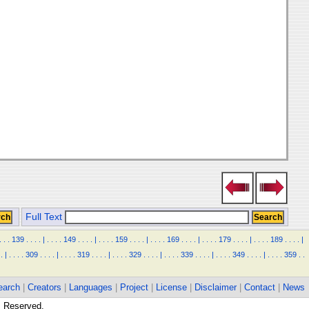
Full Text
.
.
.
139
.
.
.
.
|
.
.
.
.
149
.
.
.
.
|
.
.
.
.
159
.
.
.
.
|
.
.
.
.
169
.
.
.
.
|
.
.
.
.
179
.
.
.
.
|
.
.
.
.
189
.
.
.
.
|
.
|
.
.
.
.
309
.
.
.
.
|
.
.
.
.
319
.
.
.
.
|
.
.
.
.
329
.
.
.
.
|
.
.
.
.
339
.
.
.
.
|
.
.
.
.
349
.
.
.
.
|
.
.
.
.
359
.
.
earch
|
Creators
|
Languages
|
Project
|
License
|
Disclaimer
|
Contact
|
News
ts Reserved.