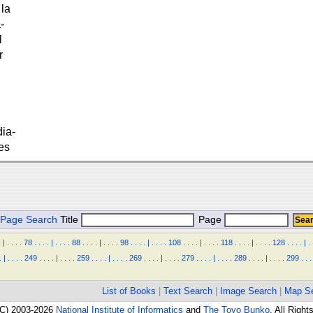
 la
-
l
r
ia-
les
Page Search
Title
Page
.
|
.
.
.
.
78
.
.
.
.
|
.
.
.
.
88
.
.
.
.
|
.
.
.
.
98
.
.
.
.
|
.
.
.
.
108
.
.
.
.
|
.
.
.
.
118
.
.
.
.
|
.
.
.
.
128
.
.
.
.
|
.
.
|
.
.
.
.
249
.
.
.
.
|
.
.
.
.
259
.
.
.
.
|
.
.
.
.
269
.
.
.
.
|
.
.
.
.
279
.
.
.
.
|
.
.
.
.
289
.
.
.
.
|
.
.
.
.
299
.
.
.
List of Books
|
Text Search
|
Image Search
|
Map S
(C) 2003-2026
National Institute of Informatics
and
The Toyo Bunko
. All Righ