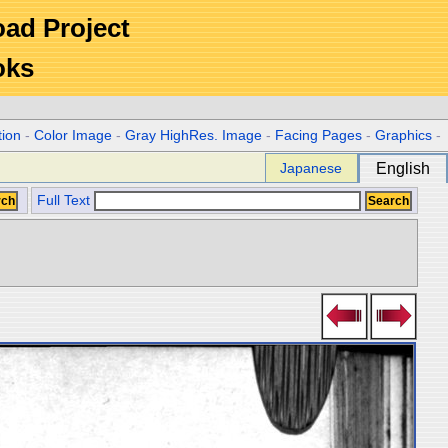
Road Project
oks
tion
-
Color Image
-
Gray HighRes. Image
-
Facing Pages
-
Graphics
-
Japanese
English
Full Text