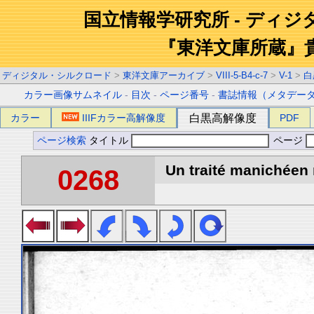
国立情報学研究所 - ディ
『東洋文庫所蔵』
ディジタル・シルクロード
>
東洋文庫アーカイブ
>
VIII-5-B4-c-7
>
V-1
>
白
カラー画像サムネイル
-
目次
-
ページ番号
-
書誌情報（メタデー
カラー
IIIFカラー高解像度
白黒高解像度
PDF
ページ検索
タイトル
ページ
Un traité manichéen 
0268