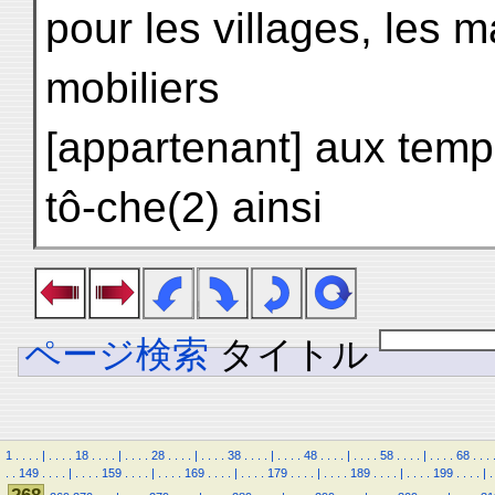
pour les villages, les m
mobiliers
[appartenant] aux temp
tô-che(2) ainsi
ページ検索
タイトル
1
.
.
.
.
|
.
.
.
.
18
.
.
.
.
|
.
.
.
.
28
.
.
.
.
|
.
.
.
.
38
.
.
.
.
|
.
.
.
.
48
.
.
.
.
|
.
.
.
.
58
.
.
.
.
|
.
.
.
.
68
.
.
.
.
.
149
.
.
.
.
|
.
.
.
.
159
.
.
.
.
|
.
.
.
.
169
.
.
.
.
|
.
.
.
.
179
.
.
.
.
|
.
.
.
.
189
.
.
.
.
|
.
.
.
.
199
.
.
.
.
|
.