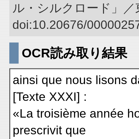
ル・シルクロード」／
doi:10.20676/00000257
OCR読み取り結果
ainsi que nous lisons d
[Texte XXXI] :
«La troisième année hou
prescrivit que