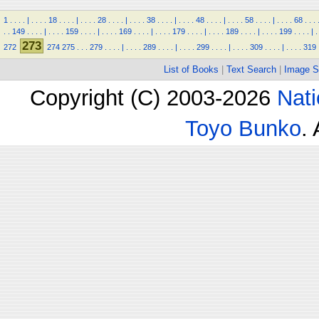
1
.
.
.
.
|
.
.
.
.
18
.
.
.
.
|
.
.
.
.
28
.
.
.
.
|
.
.
.
.
38
.
.
.
.
|
.
.
.
.
48
.
.
.
.
|
.
.
.
.
58
.
.
.
.
|
.
.
.
.
68
.
.
.
.
.
149
.
.
.
.
|
.
.
.
.
159
.
.
.
.
|
.
.
.
.
169
.
.
.
.
|
.
.
.
.
179
.
.
.
.
|
.
.
.
.
189
.
.
.
.
|
.
.
.
.
199
.
.
.
.
|
.
273
272
274
275
.
.
.
279
.
.
.
.
|
.
.
.
.
289
.
.
.
.
|
.
.
.
.
299
.
.
.
.
|
.
.
.
.
309
.
.
.
.
|
.
.
.
.
319
List of Books
|
Text Search
|
Image S
Copyright (C) 2003-2026
Nati
Toyo Bunko
.