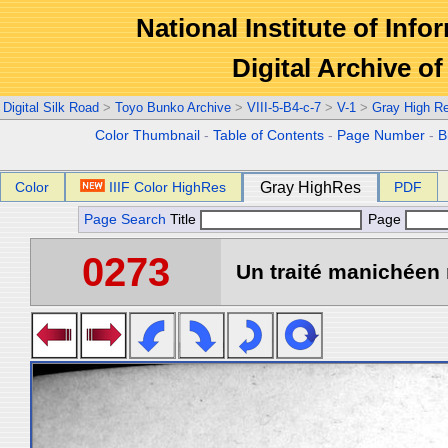
National Institute of Info
Digital Archive 
Digital Silk Road
>
Toyo Bunko Archive
>
VIII-5-B4-c-7
>
V-1
>
Gray High R
Color Thumbnail
-
Table of Contents
-
Page Number
-
B
Color
IIIF Color HighRes
Gray HighRes
PDF
Page Search
Title
Page
0273
Un traité manichéen 