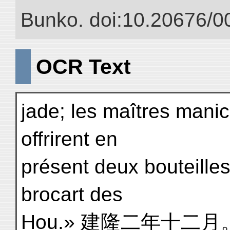
Bunko. doi:10.20676/0
OCR Text
jade; les maîtres man
offrirent en
présent deux bouteilles
brocart des
Hou.» 建隆二年十