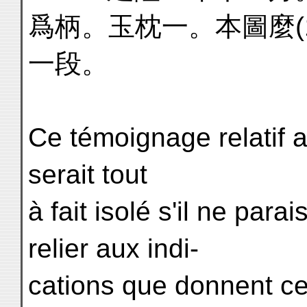
爲柄。玉枕一。本圖麼(
一段。
Ce témoignage relatif
serait tout
à fait isolé s'il ne para
relier aux indi-
cations que donnent c