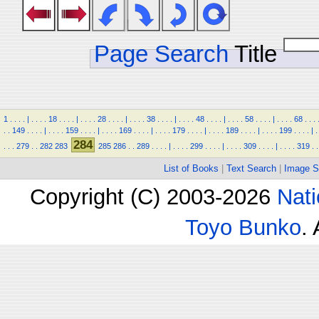
Page Search
Title
1
.
.
.
.
|
.
.
.
.
18
.
.
.
.
|
.
.
.
.
28
.
.
.
.
|
.
.
.
.
38
.
.
.
.
|
.
.
.
.
48
.
.
.
.
|
.
.
.
.
58
.
.
.
.
|
.
.
.
.
68
.
.
.
.
.
149
.
.
.
.
|
.
.
.
.
159
.
.
.
.
|
.
.
.
.
169
.
.
.
.
|
.
.
.
.
179
.
.
.
.
|
.
.
.
.
189
.
.
.
.
|
.
.
.
.
199
.
.
.
.
|
.
284
.
.
.
279
.
.
282
283
285
286
.
.
289
.
.
.
.
|
.
.
.
.
299
.
.
.
.
|
.
.
.
.
309
.
.
.
.
|
.
.
.
.
319
.
.
List of Books
|
Text Search
|
Image S
Copyright (C) 2003-2026
Nati
Toyo Bunko
.