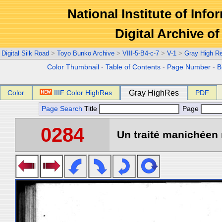
National Institute of Info
Digital Archive 
Digital Silk Road
>
Toyo Bunko Archive
>
VIII-5-B4-c-7
>
V-1
>
Gray High R
Color Thumbnail
-
Table of Contents
-
Page Number
-
B
Color
IIIF Color HighRes
Gray HighRes
PDF
Page Search
Title
Page
0284
Un traité manichéen 