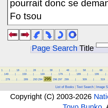
pourrait donc se demand
Fo tsou
Page Search
Title
1
.
.
.
.
|
.
.
.
.
18
.
.
.
.
|
.
.
.
.
28
.
.
.
.
|
.
.
.
.
38
.
.
.
.
|
.
.
.
.
48
.
.
.
.
|
.
.
.
.
58
.
.
.
.
|
.
.
.
.
68
.
.
.
.
.
149
.
.
.
.
|
.
.
.
.
159
.
.
.
.
|
.
.
.
.
169
.
.
.
.
|
.
.
.
.
179
.
.
.
.
|
.
.
.
.
189
.
.
.
.
|
.
.
.
.
199
.
.
.
.
|
.
295
.
.
.
279
.
.
.
.
|
.
.
.
.
289
.
.
.
293
294
296
297
.
299
.
.
.
.
|
.
.
.
.
309
.
.
.
.
|
.
.
.
.
319
.
.
List of Books
|
Text Search
|
Image S
Copyright (C) 2003-2026
Nati
Toyo Bunko
.