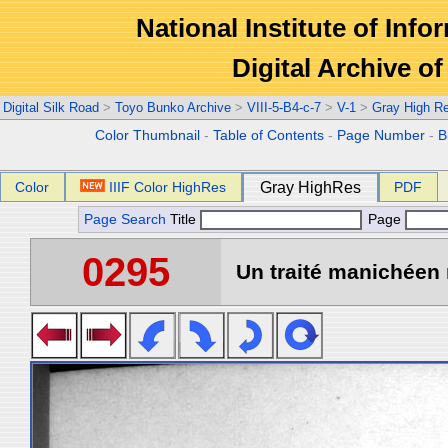
National Institute of Info
Digital Archive 
Digital Silk Road
>
Toyo Bunko Archive
>
VIII-5-B4-c-7
>
V-1
>
Gray High R
Color Thumbnail
-
Table of Contents
-
Page Number
-
B
Color
IIIF Color HighRes
Gray HighRes
PDF
Page Search
Title
Page
0295
Un traité manichéen 