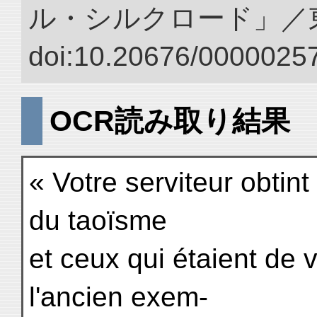
ル・シルクロード」／
doi:10.20676/00000257
OCR読み取り結果
« Votre serviteur obtint
du taoïsme
et ceux qui étaient de
l'ancien exem-