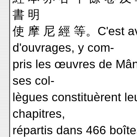
書 明
使 摩 尼 經 等。C'est av
d'ouvrages, y com-
pris les œuvres de Mân
ses col-
lègues constituèrent l
chapitres,
répartis dans 466 boîte