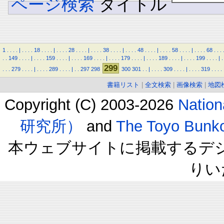
ページ検索
タイトル
1
.
.
.
.
|
.
.
.
.
18
.
.
.
.
|
.
.
.
.
28
.
.
.
.
|
.
.
.
.
38
.
.
.
.
|
.
.
.
.
48
.
.
.
.
|
.
.
.
.
58
.
.
.
.
|
.
.
.
.
68
.
.
.
.
.
149
.
.
.
.
|
.
.
.
.
159
.
.
.
.
|
.
.
.
.
169
.
.
.
.
|
.
.
.
.
179
.
.
.
.
|
.
.
.
.
189
.
.
.
.
|
.
.
.
.
199
.
.
.
.
|
.
299
.
.
.
279
.
.
.
.
|
.
.
.
.
289
.
.
.
.
|
.
.
297
298
300
301
.
.
|
.
.
.
.
309
.
.
.
.
|
.
.
.
.
319
.
.
.
.
書籍リスト
|
全文検索
|
画像検索
|
地図
Copyright (C) 2003-2026
Natio
研究所）
and
The Toyo B
本ウェブサイトに掲載するデ
りい