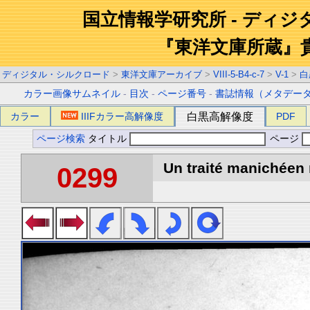
国立情報学研究所 - ディ
『東洋文庫所蔵』
ディジタル・シルクロード
>
東洋文庫アーカイブ
>
VIII-5-B4-c-7
>
V-1
>
白
カラー画像サムネイル
-
目次
-
ページ番号
-
書誌情報（メタデー
カラー
IIIFカラー高解像度
白黒高解像度
PDF
ページ検索
タイトル
ページ
Un traité manichéen 
0299