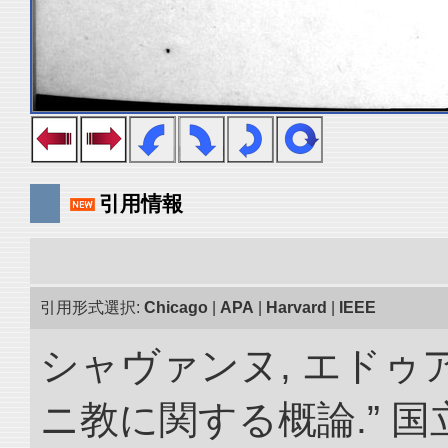
引用情報
引用形式選択:
Chicago
|
APA
|
Harvard
|
IEEE
シャヴァンヌ, エドゥ
ニ教に関する概論.” 