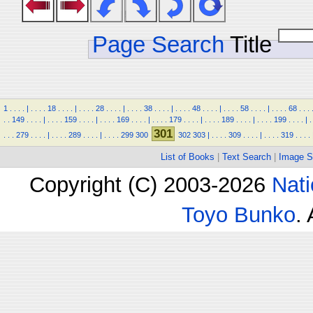
Page Search
Title
1
.
.
.
.
|
.
.
.
.
18
.
.
.
.
|
.
.
.
.
28
.
.
.
.
|
.
.
.
.
38
.
.
.
.
|
.
.
.
.
48
.
.
.
.
|
.
.
.
.
58
.
.
.
.
|
.
.
.
.
68
.
.
.
.
.
149
.
.
.
.
|
.
.
.
.
159
.
.
.
.
|
.
.
.
.
169
.
.
.
.
|
.
.
.
.
179
.
.
.
.
|
.
.
.
.
189
.
.
.
.
|
.
.
.
.
199
.
.
.
.
|
.
301
.
.
.
279
.
.
.
.
|
.
.
.
.
289
.
.
.
.
|
.
.
.
.
299
300
302
303
|
.
.
.
.
309
.
.
.
.
|
.
.
.
.
319
.
.
.
.
List of Books
|
Text Search
|
Image S
Copyright (C) 2003-2026
Nati
Toyo Bunko
.