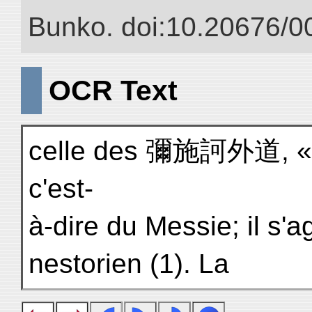
Bunko. doi:10.20676/0
OCR Text
celle des 彌施訶外道, «hé
c'est-
à-dire du Messie; il s'a
nestorien (1). La