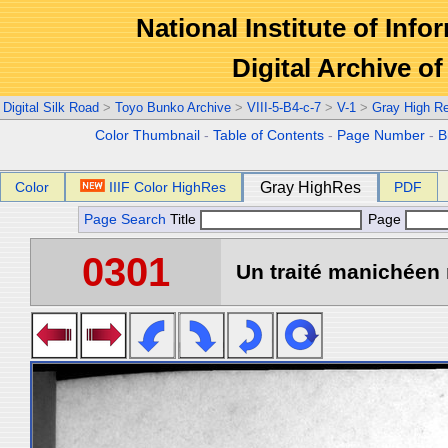
National Institute of Info
Digital Archive 
Digital Silk Road
>
Toyo Bunko Archive
>
VIII-5-B4-c-7
>
V-1
>
Gray High R
Color Thumbnail
-
Table of Contents
-
Page Number
-
B
Color
IIIF Color HighRes
Gray HighRes
PDF
Page Search
Title
Page
0301
Un traité manichéen 