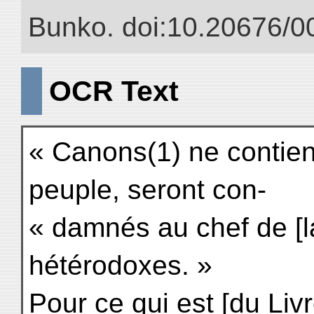
Bunko. doi:10.20676/0
OCR Text
« Canons(1) ne contien
peuple, seront con-
« damnés au chef de [la
hétérodoxes. »
Pour ce qui est [du Liv