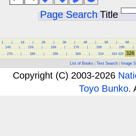
Page Search
Title
1
.
.
.
.
|
.
.
.
.
18
.
.
.
.
|
.
.
.
.
28
.
.
.
.
|
.
.
.
.
38
.
.
.
.
|
.
.
.
.
48
.
.
.
.
|
.
.
.
.
58
.
.
.
.
|
.
.
.
.
68
.
.
.
.
.
149
.
.
.
.
|
.
.
.
.
159
.
.
.
.
|
.
.
.
.
169
.
.
.
.
|
.
.
.
.
179
.
.
.
.
|
.
.
.
.
189
.
.
.
.
|
.
.
.
.
199
.
.
.
.
|
.
326
.
.
.
279
.
.
.
.
|
.
.
.
.
289
.
.
.
.
|
.
.
.
.
299
.
.
.
.
|
.
.
.
.
309
.
.
.
.
|
.
.
.
.
319
.
.
.
.
324
325
List of Books
|
Text Search
|
Image S
Copyright (C) 2003-2026
Nati
Toyo Bunko
.