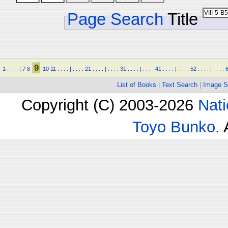
Page Search
Title
9
1
.
.
.
.
|
7
8
10
11
.
.
.
.
|
.
.
.
.
21
.
.
.
.
|
.
.
.
.
31
.
.
.
.
|
.
.
.
.
41
.
.
.
.
|
.
.
.
.
52
.
.
.
.
|
.
.
.
.
List of Books
|
Text Search
|
Image S
Copyright (C) 2003-2026
Nati
Toyo Bunko
.