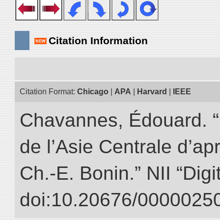
Citation Information
Citation Format:
Chicago
|
APA
|
Harvard
|
IEEE
Chavannes, Édouard. “D
de l’Asie Centrale d’a
Ch.-E. Bonin.” NII “Dig
doi:10.20676/00000250