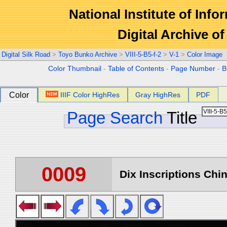
National Institute of Info
Digital Archive 
Digital Silk Road
>
Toyo Bunko Archive
>
VIII-5-B5-f-2
>
V-1
>
Color Image
Color Thumbnail
-
Table of Contents
-
Page Number
-
B
Color
IIIF Color HighRes
Gray HighRes
PDF
Page Search
Title
0009
Dix Inscriptions Chin