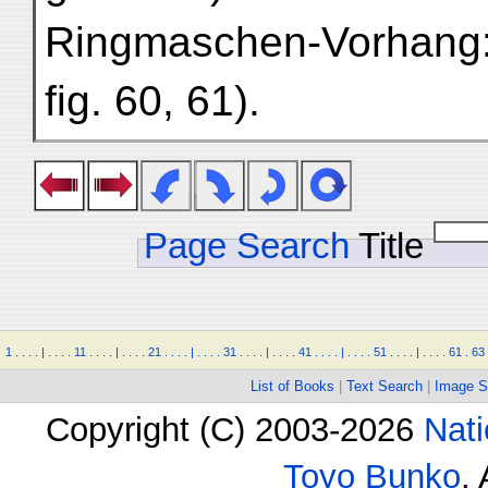
Ringmaschen-Vorhang:
fig. 60, 61).
Page Search
Title
1
.
.
.
.
|
.
.
.
.
11
.
.
.
.
|
.
.
.
.
21
.
.
.
.
|
.
.
.
.
31
.
.
.
.
|
.
.
.
.
41
.
.
.
.
|
.
.
.
.
51
.
.
.
.
|
.
.
.
.
61
.
63
List of Books
|
Text Search
|
Image S
Copyright (C) 2003-2026
Nati
Toyo Bunko
.