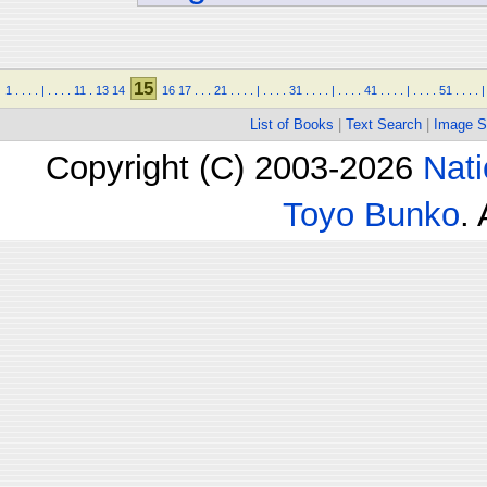
15
1
.
.
.
.
|
.
.
.
.
11
.
13
14
16
17
.
.
.
21
.
.
.
.
|
.
.
.
.
31
.
.
.
.
|
.
.
.
.
41
.
.
.
.
|
.
.
.
.
51
.
.
.
.
|
List of Books
|
Text Search
|
Image S
Copyright (C) 2003-2026
Nati
Toyo Bunko
.