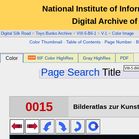
National Institute of Info
Digital Archive 
Digital Silk Road
>
Toyo Bunko Archive
>
VIII-5-B6-1
>
V-1
>
Color Image
Color Thumbnail
-
Table of Contents
-
Page Number
-
B
Color
IIIF Color HighRes
Gray HighRes
PDF
Page Search
Title
0015
Bilderatlas zur Kunst