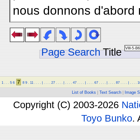
nous donnons d'abord 
Page Search
Title
7
1
.
.
.
5
6
8
9
.
11
.
.
.
.
|
.
.
.
.
27
.
.
.
.
|
.
.
.
.
47
.
.
.
.
|
.
.
.
.
67
.
.
.
.
|
.
.
.
.
87
.
.
.
.
|
.
.
.
.
1
List of Books
|
Text Search
|
Image S
Copyright (C) 2003-2026
Nati
Toyo Bunko
.