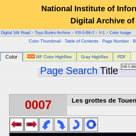
National Institute of Info
Digital Archive 
Digital Silk Road
>
Toyo Bunko Archive
>
VIII-5-B6-3
>
V-1
>
Color Image
Color Thumbnail
-
Table of Contents
-
Page Number
-
B
Color
IIIF Color HighRes
Gray HighRes
PDF
Page Search
Title
Les grottes de Touen
0007