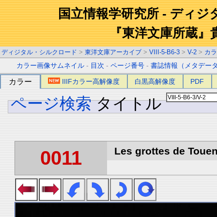
国立情報学研究所 - ディ
『東洋文庫所蔵』
ディジタル・シルクロード
>
東洋文庫アーカイブ
>
VIII-5-B6-3
>
V-2
>
カラ
カラー画像サムネイル
-
目次
-
ページ番号
-
書誌情報（メタデー
カラー
IIIFカラー高解像度
白黒高解像度
PDF
ページ検索
タイトル
Les grottes de Touen
0011