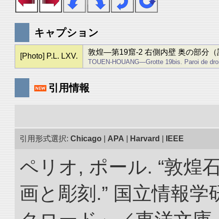
キャプション
敦煌―第19窟-2 右側内壁 奥の部分
[Photo] P.L. LXV.
TOUEN-HOUANG―Grotte 19bis. Paroi de droite ;
引用情報
引用形式選択:
Chicago
|
APA
|
Harvard
|
IEEE
ペリオ, ポール. “敦
画と彫刻.” 国立情報