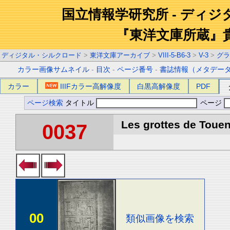
国立情報学研究所 - ディ
『東洋文庫所蔵』
ディジタル・シルクロード
>
東洋文庫アーカイブ
>
VIII-5-B6-3
>
V-3
>
グラ
カラー画像サムネイル
-
目次
-
ページ番号
-
書誌情報（メタデー
カラー
IIIFカラー高解像度
白黒高解像度
PDF
ページ検索
タイトル
ページ
Les grottes de Touen
0037
00
類似画像を検索