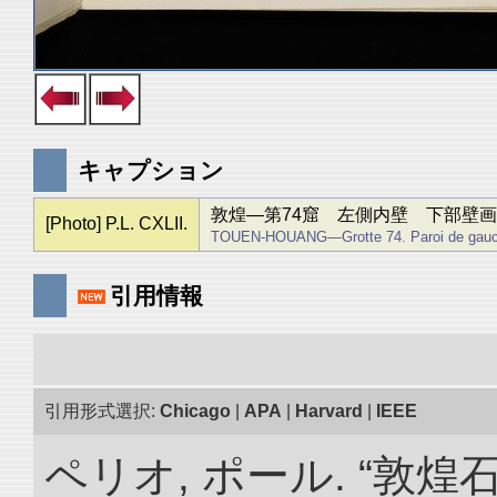
キャプション
敦煌―第74窟 左側内壁 下部壁画
[Photo] P.L. CXLII.
TOUEN-HOUANG―Grotte 74. Paroi de gauche
引用情報
引用形式選択:
Chicago
|
APA
|
Harvard
|
IEEE
ペリオ, ポール. “敦