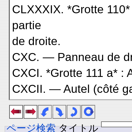
CLXXXIX. *Grotte 110*
partie
de droite.
CXC. — Panneau de dr
CXCI. *Grotte 111 a* : 
CXCII. — Autel (côté g
ページ検索
タイトル