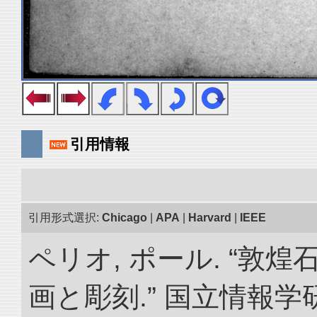
引用情報
引用形式選択:
Chicago
|
APA
|
Harvard
|
IEEE
ペリオ, ポール. “敦
画と彫刻.” 国立情報