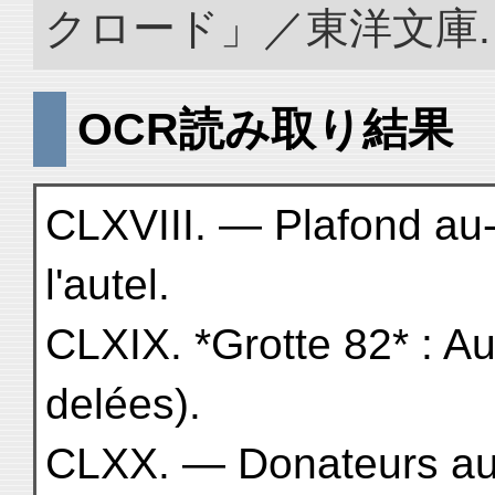
クロード」／東洋文庫. doi:
OCR読み取り結果
CLXVIII. — Plafond au
l'autel.
CLXIX. *Grotte 82* : Au
delées).
CLXX. — Donateurs au 