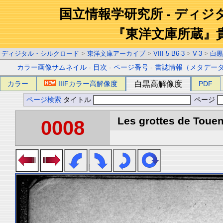
国立情報学研究所 - ディ
『東洋文庫所蔵』
ディジタル・シルクロード
>
東洋文庫アーカイブ
>
VIII-5-B6-3
>
V-3
>
白黒
カラー画像サムネイル
-
目次
-
ページ番号
-
書誌情報（メタデー
カラー
IIIFカラー高解像度
白黒高解像度
PDF
ページ検索
タイトル
ページ
Les grottes de Touen
0008